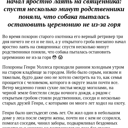
начал яростно лаять на священника:
спустя несколько минут родственники
поняли, что собака пыталась
остановить церемонию не из-за горя
Во время похорон старого охотника его верный ретривер три
дня ничего не ел и не пил, а у открытого гроба внезапно начал
яростно лаять на священника: спустя несколько минут
родственники поняли, что собака пыталась остановить
церемонию не из-за горя 😳 😱
Похороны Генри Уоллеса проходили ранним холодным утром
на старом кладбище за городом. Небо было серым, низким и
тяжелым, будто даже оно не хотело смотреть на то, как семья
прощается с человеком, которого в округе знали почти все.
Ветер медленно гонял сухие листья между могилами, на
черной земле блестели следы ночного дождя, а рядом с
открытым гробом стояли родственники, соседи и несколько
старых друзей Генри, с которыми он много лет ходил на охоту.
Генри было шестьдесят семь лет. Он жил один в небольшом
доме у леса после смерти жены, почти ни с кем не ссорился,
помогал соседям, чинил заборы, подкармливал бездомных