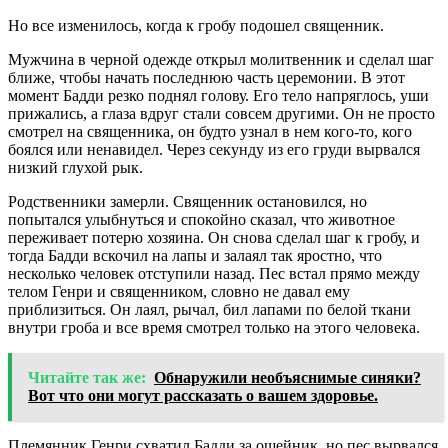
Но все изменилось, когда к гробу подошел священник.
Мужчина в черной одежде открыл молитвенник и сделал шаг
ближе, чтобы начать последнюю часть церемонии. В этот
момент Бадди резко поднял голову. Его тело напряглось, уши
прижались, а глаза вдруг стали совсем другими. Он не просто
смотрел на священника, он будто узнал в нем кого-то, кого
боялся или ненавидел. Через секунду из его груди вырвался
низкий глухой рык.
Родственники замерли. Священник остановился, но
попытался улыбнуться и спокойно сказал, что животное
переживает потерю хозяина. Он снова сделал шаг к гробу, и
тогда Бадди вскочил на лапы и залаял так яростно, что
несколько человек отступили назад. Пес встал прямо между
телом Генри и священником, словно не давал ему
приблизиться. Он лаял, рычал, бил лапами по белой ткани
внутри гроба и все время смотрел только на этого человека.
Читайте так же:
Обнаружили необъяснимые синяки?
Вот что они могут рассказать о вашем здоровье.
Племянник Генри схватил Бадди за ошейник, но пес вырвался