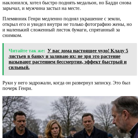
наклонился, хотел быстро поднять медальон, но Бадди снова
зарычал, и мужчина застыл на месте.
Племянник Генри медленно поднял украшение с земли,
открыл его и увидел внутри не только фотографию жены, но
и маленький сложенный листок бумаги, спрятанный за
снимком.
Читайте так же:
У вас дома настоящее чудо! Kладу 5
листьев в банку и заливаю их: не зря это растение
называют растением бессмертия, эффект быстрый и
сильный.
Руки у него задрожали, когда он развернул записку. Это был
почерк Генри.