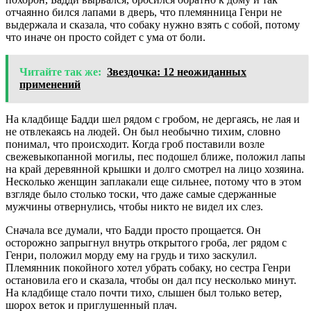
отчаянно бился лапами в дверь, что племянница Генри не
выдержала и сказала, что собаку нужно взять с собой, потому
что иначе он просто сойдет с ума от боли.
Читайте так же:
Звездочка: 12 неожиданных
применений
На кладбище Бадди шел рядом с гробом, не дергаясь, не лая и
не отвлекаясь на людей. Он был необычно тихим, словно
понимал, что происходит. Когда гроб поставили возле
свежевыкопанной могилы, пес подошел ближе, положил лапы
на край деревянной крышки и долго смотрел на лицо хозяина.
Несколько женщин заплакали еще сильнее, потому что в этом
взгляде было столько тоски, что даже самые сдержанные
мужчины отвернулись, чтобы никто не видел их слез.
Сначала все думали, что Бадди просто прощается. Он
осторожно запрыгнул внутрь открытого гроба, лег рядом с
Генри, положил морду ему на грудь и тихо заскулил.
Племянник покойного хотел убрать собаку, но сестра Генри
остановила его и сказала, чтобы он дал псу несколько минут.
На кладбище стало почти тихо, слышен был только ветер,
шорох веток и приглушенный плач.