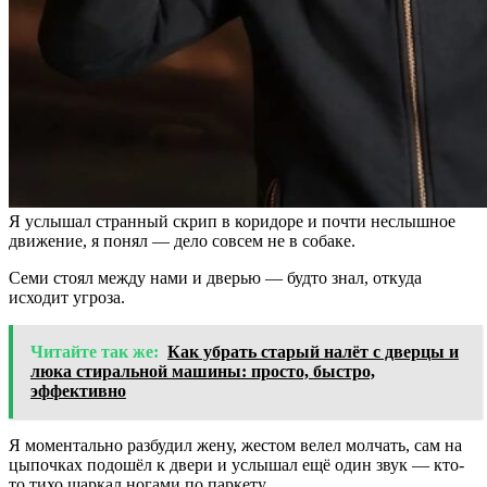
Я услышал странный скрип в коридоре и почти неслышное
движение, я понял — дело совсем не в собаке.
Семи стоял между нами и дверью — будто знал, откуда
исходит угроза.
Читайте так же:
Как убрать старый налёт с дверцы и
люка стиральной машины: просто, быстро,
эффективно
Я моментально разбудил жену, жестом велел молчать, сам на
цыпочках подошёл к двери и услышал ещё один звук — кто-
то тихо шаркал ногами по паркету.