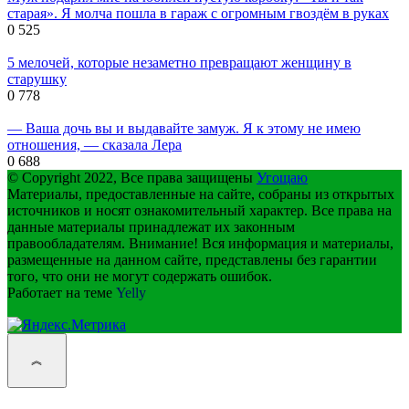
старая». Я молча пошла в гараж с огромным гвоздём в руках
0
525
5 мелочей, которые незаметно превращают женщину в
старушку
0
778
— Ваша дочь вы и выдавайте замуж. Я к этому не имею
отношения, — сказала Лера
0
688
© Copyright 2022, Все права защищены
Угощаю
Материалы, предоставленные на сайте, собраны из открытых
источников и носят ознакомительный характер. Все права на
данные материалы принадлежат их законным
правообладателям. Внимание! Вся информация и материалы,
размещенные на данном сайте, представлены без гарантии
того, что они не могут содержать ошибок.
Работает на теме
Yelly