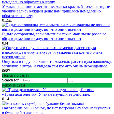
У мамы на спине заметила несколько красный точек, которые
увеличивались каждый день: нам пришлось немедленно
обратится к врачу
0
1.5к.
Будьте осторожны, если заметили такие маленькие розовые
яйца в доме или в саду: вот что они означают
0
34
Ощутила в подушке какие-то комочки, расстегнула наволочку,
заглянула внутрь, и увидела там кое-что очень неожиданное
0
687
Поиск по сайту
Search for:
Рекомендуем
«Трава долголетия». Ученые изучили ее действие.
0
14
Наготовила бы 50 банок, но нет погреба! Без возни: скумбрия
в бульоне без автоклава