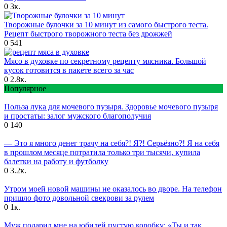
0
3к.
Творожные булочки за 10 минут из самого быстрого теста.
Рецепт быстрого творожного теста без дрожжей
0
541
Мясо в духовке по секретному рецепту мясника. Большой
кусок готовится в пакете всего за час
0
2.8к.
Популярное
Польза лука для мочевого пузыря. Здоровье мочевого пузыря
и простаты: залог мужского благополучия
0
140
— Это я много денег трачу на себя?! Я?! Серьёзно?! Я на себя
в прошлом месяце потратила только три тысячи, купила
балетки на работу и футболку
0
3.2к.
Утром моей новой машины не оказалось во дворе. На телефон
пришло фото довольной свекрови за рулем
0
1к.
Муж подарил мне на юбилей пустую коробку: «Ты и так