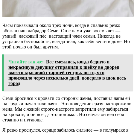
Часы показывали около трёх ночи, когда в спальню резко
вбежал наш лабрадор Семи. Он с нами уже восемь лет —
умный, ласковый пёс, настоящий член семьи. Никогда не
устраивал беспокойств, всегда знал, как себя вести в доме. Но
этой ночью он был другим.
Читайте так же:
Все смеялись, когда бедную и
некрасивую девушку отправили к шейху во дворец
вместо красивой старшей сестры, но то, что
произошло через несколько дней, повергло в шок весь
город
Семи бросился к кровати со стороны жены, поставил лапы ей
на грудь и начал тихо лаять. Это поведение сразу насторожило
меня. Мы с женой строго-настрого запретили ему забираться
на кровать, и он всегда это понимал. Но сейчас он вел себя
странно и пугающе.
Я резко проснулся, сердце забилось сильнее — в полумраке я