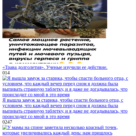
«Трава долголетия». Ученые изучили ее действие.
0
14
Я вышла замуж за старика, чтобы спасти больного отца, с
условием, что каждый вечер перед сном я должна была
выпивать странную таблетку, и я даже не догадывалась, что
происходит со мной в это время
0
247