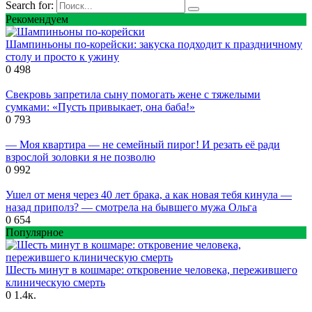
Search for:
Рекомендуем
Шампиньоны по-корейски: закуска подходит к праздничному
столу и просто к ужину
0
498
Свекровь запретила сыну помогать жене с тяжелыми
сумками: «Пусть привыкает, она баба!»
0
793
— Моя квартира — не семейный пирог! И резать её ради
взрослой золовки я не позволю
0
992
Ушел от меня через 40 лет брака, а как новая тебя кинула —
назад приполз? — смотрела на бывшего мужа Ольга
0
654
Популярное
Шесть минут в кошмаре: откровение человека, пережившего
клиническую смерть
0
1.4к.