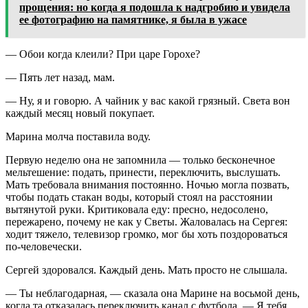
прощения: но когда я подошла к надгробию и увидела
ее фотографию на памятнике, я была в ужасе
— Обои когда клеили? При царе Горохе?
— Пять лет назад, мам.
— Ну, я и говорю. А чайник у вас какой грязный. Света вон
каждый месяц новый покупает.
Марина молча поставила воду.
Первую неделю она не запомнила — только бесконечное
мельтешение: подать, принести, переключить, выслушать.
Мать требовала внимания постоянно. Ночью могла позвать,
чтобы подать стакан воды, который стоял на расстоянии
вытянутой руки. Критиковала еду: пресно, недосолено,
пережарено, почему не как у Светы. Жаловалась на Сергея:
ходит тяжело, телевизор громко, мог бы хоть поздороваться
по-человечески.
Сергей здоровался. Каждый день. Мать просто не слышала.
— Ты неблагодарная, — сказала она Марине на восьмой день,
когда та отказалась переключить канал с футбола. — Я тебя