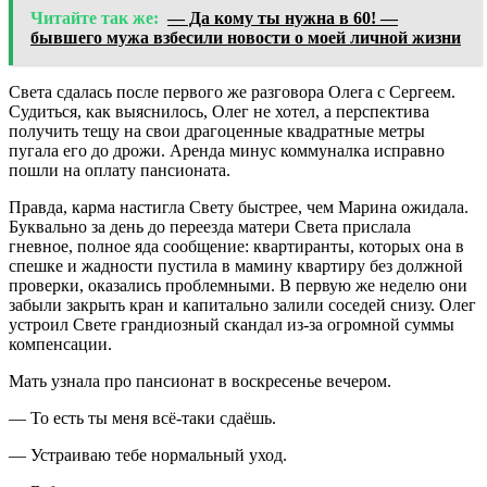
Читайте так же:
— Да кому ты нужна в 60! —
бывшего мужа взбесили новости о моей личной жизни
Света сдалась после первого же разговора Олега с Сергеем.
Судиться, как выяснилось, Олег не хотел, а перспектива
получить тещу на свои драгоценные квадратные метры
пугала его до дрожи. Аренда минус коммуналка исправно
пошли на оплату пансионата.
Правда, карма настигла Свету быстрее, чем Марина ожидала.
Буквально за день до переезда матери Света прислала
гневное, полное яда сообщение: квартиранты, которых она в
спешке и жадности пустила в мамину квартиру без должной
проверки, оказались проблемными. В первую же неделю они
забыли закрыть кран и капитально залили соседей снизу. Олег
устроил Свете грандиозный скандал из-за огромной суммы
компенсации.
Мать узнала про пансионат в воскресенье вечером.
— То есть ты меня всё-таки сдаёшь.
— Устраиваю тебе нормальный уход.