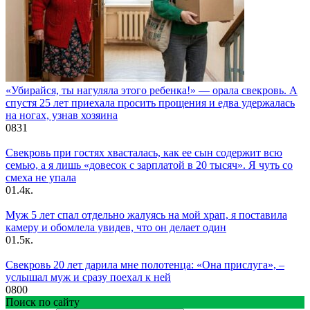
«Убирайся, ты нагуляла этого ребенка!» — орала свекровь. А
спустя 25 лет приехала просить прощения и едва удержалась
на ногах, узнав хозяина
0
831
Свекровь при гостях хвасталась, как ее сын содержит всю
семью, а я лишь «довесок с зарплатой в 20 тысяч». Я чуть со
смеха не упала
0
1.4к.
Муж 5 лет спал отдельно жалуясь на мой храп, я поставила
камеру и обомлела увидев, что он делает один
0
1.5к.
Свекровь 20 лет дарила мне полотенца: «Она прислуга», –
услышал муж и сразу поехал к ней
0
800
Поиск по сайту