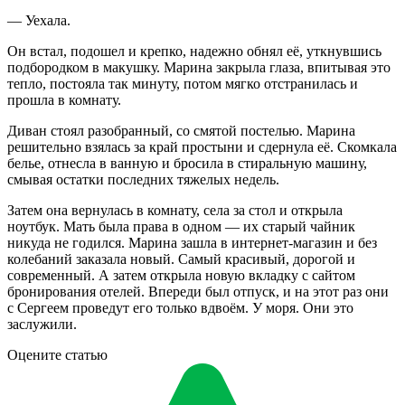
— Уехала.
Он встал, подошел и крепко, надежно обнял её, уткнувшись
подбородком в макушку. Марина закрыла глаза, впитывая это
тепло, постояла так минуту, потом мягко отстранилась и
прошла в комнату.
Диван стоял разобранный, со смятой постелью. Марина
решительно взялась за край простыни и сдернула её. Скомкала
белье, отнесла в ванную и бросила в стиральную машину,
смывая остатки последних тяжелых недель.
Затем она вернулась в комнату, села за стол и открыла
ноутбук. Мать была права в одном — их старый чайник
никуда не годился. Марина зашла в интернет-магазин и без
колебаний заказала новый. Самый красивый, дорогой и
современный. А затем открыла новую вкладку с сайтом
бронирования отелей. Впереди был отпуск, и на этот раз они
с Сергеем проведут его только вдвоём. У моря. Они это
заслужили.
Оцените статью