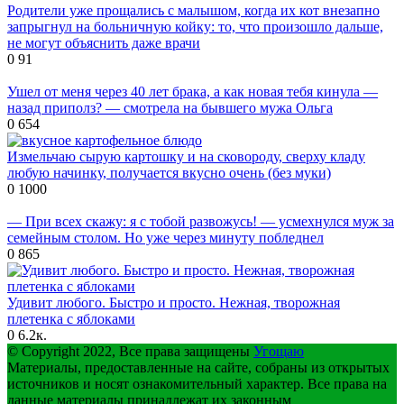
Родители уже прощались с малышом, когда их кот внезапно
запрыгнул на больничную койку: то, что произошло дальше,
не могут объяснить даже врачи
0
91
Ушел от меня через 40 лет брака, а как новая тебя кинула —
назад приполз? — смотрела на бывшего мужа Ольга
0
654
Измельчаю сырую картошку и на сковороду, сверху кладу
любую начинку, получается вкусно очень (без муки)
0
1000
— При всех скажу: я с тобой развожусь! — усмехнулся муж за
семейным столом. Но уже через минуту побледнел
0
865
Удивит любого. Быстро и просто. Нежная, творожная
плетенка с яблоками
0
6.2к.
© Copyright 2022, Все права защищены
Угощаю
Материалы, предоставленные на сайте, собраны из открытых
источников и носят ознакомительный характер. Все права на
данные материалы принадлежат их законным