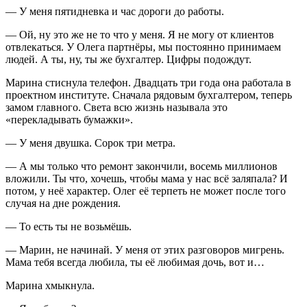
— У меня пятидневка и час дороги до работы.
— Ой, ну это же не то что у меня. Я не могу от клиентов
отвлекаться. У Олега партнёры, мы постоянно принимаем
людей. А ты, ну, ты же бухгалтер. Цифры подождут.
Марина стиснула телефон. Двадцать три года она работала в
проектном институте. Сначала рядовым бухгалтером, теперь
замом главного. Света всю жизнь называла это
«перекладывать бумажки».
— У меня двушка. Сорок три метра.
— А мы только что ремонт закончили, восемь миллионов
вложили. Ты что, хочешь, чтобы мама у нас всё заляпала? И
потом, у неё характер. Олег её терпеть не может после того
случая на дне рождения.
— То есть ты не возьмёшь.
— Марин, не начинай. У меня от этих разговоров мигрень.
Мама тебя всегда любила, ты её любимая дочь, вот и…
Марина хмыкнула.