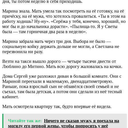
дня, ты потом неделю в себя приходишь.
Марина знала. Мать умела так посмотреть на её готовку, на её
причёску, на её мужа, что хотелось провалиться. «Ты в этом на
работу ходишь? Ну-ну». «Серёжа у тебя, конечно, хороший, но
мог бы и до начальника дорасти». «Пылища-то. Я у Светы
была — там горничная два раза в неделю».
Марина забрала мать через три дня. Выбора не было —
социальную койку держать дольше не могли, а Светлана не
перезвонила ни разу.
Везти на такси вышло дорого — четыре тысячи двести от
Люблино до Митино. Мать всю дорогу жаловалась на кочки.
Дома Сергей уже разложил диван в большой комнате. Они с
Мариной переехали в маленькую, двенадцатиметровую.
Раньше, пока взрослый сын не обзавёлся своей семьей и не
съехал, там была детская, а потом они сделали из неё тесный
кабинет.
Мать осмотрела квартиру так, будто впервые её видела.
Читайте так же:
Ничего не сказав мужу, я поехала на
могилу его первой жены, чтобы попросить у неё