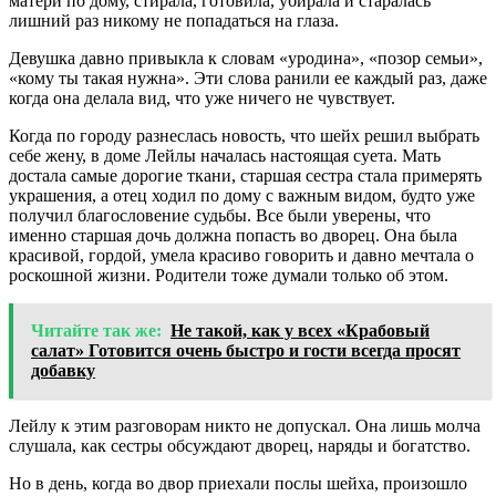
матери по дому, стирала, готовила, убирала и старалась
лишний раз никому не попадаться на глаза.
Девушка давно привыкла к словам «уродина», «позор семьи»,
«кому ты такая нужна». Эти слова ранили ее каждый раз, даже
когда она делала вид, что уже ничего не чувствует.
Когда по городу разнеслась новость, что шейх решил выбрать
себе жену, в доме Лейлы началась настоящая суета. Мать
достала самые дорогие ткани, старшая сестра стала примерять
украшения, а отец ходил по дому с важным видом, будто уже
получил благословение судьбы. Все были уверены, что
именно старшая дочь должна попасть во дворец. Она была
красивой, гордой, умела красиво говорить и давно мечтала о
роскошной жизни. Родители тоже думали только об этом.
Читайте так же:
Не такой, как у всех «Крабовый
салат» Готовится очень быстро и гости всегда просят
добавку
Лейлу к этим разговорам никто не допускал. Она лишь молча
слушала, как сестры обсуждают дворец, наряды и богатство.
Но в день, когда во двор приехали послы шейха, произошло