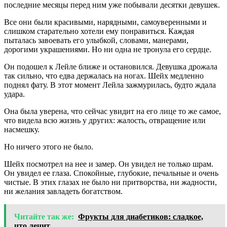
последние месяцы перед ним уже побывали десятки девушек.
Все они были красивыми, нарядными, самоуверенными и
слишком старательно хотели ему понравиться. Каждая
пыталась завоевать его улыбкой, словами, манерами,
дорогими украшениями. Но ни одна не тронула его сердце.
Он подошел к Лейле ближе и остановился. Девушка дрожала
так сильно, что едва держалась на ногах. Шейх медленно
поднял фату. В этот момент Лейла зажмурилась, будто ждала
удара.
Она была уверена, что сейчас увидит на его лице то же самое,
что видела всю жизнь у других: жалость, отвращение или
насмешку.
Но ничего этого не было.
Шейх посмотрел на нее и замер. Он увидел не только шрам.
Он увидел ее глаза. Спокойные, глубокие, печальные и очень
чистые. В этих глазах не было ни притворства, ни жадности,
ни желания завладеть богатством.
Читайте так же:
Фрукты для диабетиков: сладкое,
что лечит.