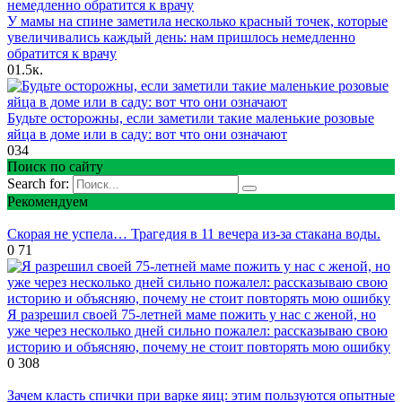
У мамы на спине заметила несколько красный точек, которые
увеличивались каждый день: нам пришлось немедленно
обратится к врачу
0
1.5к.
Будьте осторожны, если заметили такие маленькие розовые
яйца в доме или в саду: вот что они означают
0
34
Поиск по сайту
Search for:
Рекомендуем
Скорая не успела… Трагедия в 11 вечера из-за стакана воды.
0
71
Я разрешил своей 75-летней маме пожить у нас с женой, но
уже через несколько дней сильно пожалел: рассказываю свою
историю и объясняю, почему не стоит повторять мою ошибку
0
308
Зачем класть спички при варке яиц: этим пользуются опытные