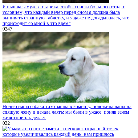
Я вышла замуж за старика, чтобы спасти больного отца, с
условием, что каждый вечер перед сном я должна была
выпивать странную таблетку, и я даже не догадывалась, что
происходит со мной в это время
0
247
Ночью наша собака тихо зашла в комнату, положила лапы на
спящую жену и начала лаять: мы были в ужасе, поняв зачем
животное так делает
0
32