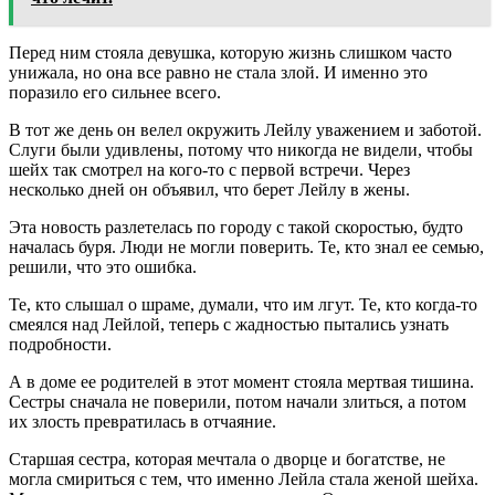
Перед ним стояла девушка, которую жизнь слишком часто
унижала, но она все равно не стала злой. И именно это
поразило его сильнее всего.
В тот же день он велел окружить Лейлу уважением и заботой.
Слуги были удивлены, потому что никогда не видели, чтобы
шейх так смотрел на кого-то с первой встречи. Через
несколько дней он объявил, что берет Лейлу в жены.
Эта новость разлетелась по городу с такой скоростью, будто
началась буря. Люди не могли поверить. Те, кто знал ее семью,
решили, что это ошибка.
Те, кто слышал о шраме, думали, что им лгут. Те, кто когда-то
смеялся над Лейлой, теперь с жадностью пытались узнать
подробности.
А в доме ее родителей в этот момент стояла мертвая тишина.
Сестры сначала не поверили, потом начали злиться, а потом
их злость превратилась в отчаяние.
Старшая сестра, которая мечтала о дворце и богатстве, не
могла смириться с тем, что именно Лейла стала женой шейха.