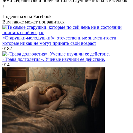
Жми «Нравится» и получай только лучшие посты в Facebook
↓
Поделиться на Facebook
Вам также может понравиться
«Старушки-молодушки!»: отечественные знаменитости,
которые никак не могут принять свой возраст
0
182
«Трава долголетия». Ученые изучили ее действие.
0
14