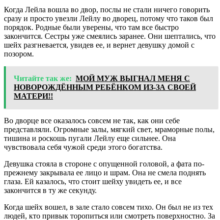
Когда Лейла вошла во двор, послы не стали ничего говорить
сразу и просто увезли Лейлу во дворец, потому что таков был
порядок. Родные были уверены, что там все быстро
закончится. Сестры уже смеялись заранее. Они шептались, что
шейх разгневается, увидев ее, и вернет девушку домой с
позором.
Читайте так же:
МОЙ МУЖ ВЫГНАЛ МЕНЯ С
НОВОРOЖДЁННЫМ РЕБЁНКОМ ИЗ-ЗА СВОЕЙ
МАТЕРИ!!
Во дворце все оказалось совсем не так, как они себе
представляли. Огромные залы, мягкий свет, мраморные полы,
тишина и роскошь пугали Лейлу еще сильнее. Она
чувствовала себя чужой среди этого богатства.
Девушка стояла в стороне с опущенной головой, а фата по-
прежнему закрывала ее лицо и шрам. Она не смела поднять
глаза. Ей казалось, что стоит шейху увидеть ее, и все
закончится в ту же секунду.
Когда шейх вошел, в зале стало совсем тихо. Он был не из тех
людей, кто привык торопиться или смотреть поверхностно. За