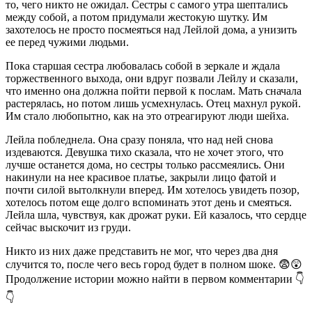
то, чего никто не ожидал. Сестры с самого утра шептались
между собой, а потом придумали жестокую шутку. Им
захотелось не просто посмеяться над Лейлой дома, а унизить
ее перед чужими людьми.
Пока старшая сестра любовалась собой в зеркале и ждала
торжественного выхода, они вдруг позвали Лейлу и сказали,
что именно она должна пойти первой к послам. Мать сначала
растерялась, но потом лишь усмехнулась. Отец махнул рукой.
Им стало любопытно, как на это отреагируют люди шейха.
Лейла побледнела. Она сразу поняла, что над ней снова
издеваются. Девушка тихо сказала, что не хочет этого, что
лучше останется дома, но сестры только рассмеялись. Они
накинули на нее красивое платье, закрыли лицо фатой и
почти силой вытолкнули вперед. Им хотелось увидеть позор,
хотелось потом еще долго вспоминать этот день и смеяться.
Лейла шла, чувствуя, как дрожат руки. Ей казалось, что сердце
сейчас выскочит из груди.
Никто из них даже представить не мог, что через два дня
случится то, после чего весь город будет в полном шоке. 😨😲
Продолжение истории можно найти в первом комментарии 👇
👇