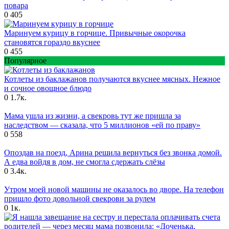
повара
0
405
Маринуем курицу в горчице. Привычные окорочка
становятся гораздо вкуснее
0
455
Популярное
Котлеты из баклажанов получаются вкуснее мясных. Нежное
и сочное овощное блюдо
0
1.7к.
Мама ушла из жизни, а свекровь тут же пришла за
наследством — сказала, что 5 миллионов «ей по праву»
0
558
Опоздав на поезд, Арина решила вернуться без звонка домой.
А едва войдя в дом, не смогла сдержать слёзы
0
3.4к.
Утром моей новой машины не оказалось во дворе. На телефон
пришло фото довольной свекрови за рулем
0
1к.