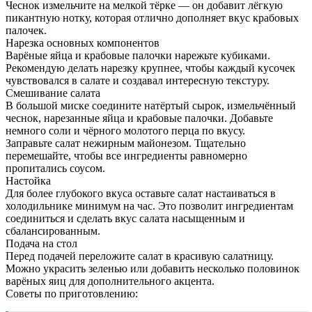
Чеснок измельчите на мелкой тёрке — он добавит лёгкую
пикантную нотку, которая отлично дополняет вкус крабовых
палочек.
Нарезка основных компонентов
Варёные яйца и крабовые палочки нарежьте кубиками.
Рекомендую делать нарезку крупнее, чтобы каждый кусочек
чувствовался в салате и создавал интересную текстуру.
Смешивание салата
В большой миске соедините натёртый сырок, измельчённый
чеснок, нарезанные яйца и крабовые палочки. Добавьте
немного соли и чёрного молотого перца по вкусу.
Заправьте салат нежирным майонезом. Тщательно
перемешайте, чтобы все ингредиенты равномерно
пропитались соусом.
Настойка
Для более глубокого вкуса оставьте салат настаиваться в
холодильнике минимум на час. Это позволит ингредиентам
соединиться и сделать вкус салата насыщенным и
сбалансированным.
Подача на стол
Перед подачей переложите салат в красивую салатницу.
Можно украсить зеленью или добавить несколько половинок
варёных яиц для дополнительного акцента.
Советы по приготовлению: