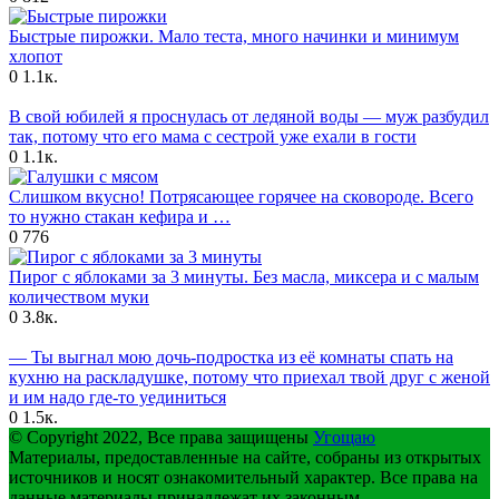
Быстрые пирожки. Мало теста, много начинки и минимум
хлопот
0
1.1к.
В свой юбилей я проснулась от ледяной воды — муж разбудил
так, потому что его мама с сестрой уже ехали в гости
0
1.1к.
Слишком вкусно! Потрясающее горячее на сковороде. Всего
то нужно стакан кефира и …
0
776
Пирог с яблоками за 3 минуты. Без масла, миксера и с малым
количеством муки
0
3.8к.
— Ты выгнал мою дочь-подростка из её комнаты спать на
кухню на раскладушке, потому что приехал твой друг с женой
и им надо где-то уединиться
0
1.5к.
© Copyright 2022, Все права защищены
Угощаю
Материалы, предоставленные на сайте, собраны из открытых
источников и носят ознакомительный характер. Все права на
данные материалы принадлежат их законным