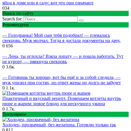
яйца в доме или в саду: вот что они означают
0
34
Поиск по сайту
Search for:
Рекомендуем
— Голодранка! Мой сын тебя подобрал! — плевалась
свекровь. Муж молчал. Тогда я достала документы на дачу.
0
656
— Лена, ты оглохла? Взяла лопату — и пошла работать. Тут
не курорт, — рявкнула свекровь
0
3.6к.
— Готовишь ты хорошо, вот бы ещё и за собой следила, —
муж унизил при гостях, но ответ жены он долго не забудет
0
1.1к.
Практичный и вкусный рецепт. Помещаем котлеты внутрь
пюре и жарим: новое блюдо для нескучного ужина
0
1.7к.
Популярное
Холодец, прозрачный, без желатина. Готовлю только так
0
812