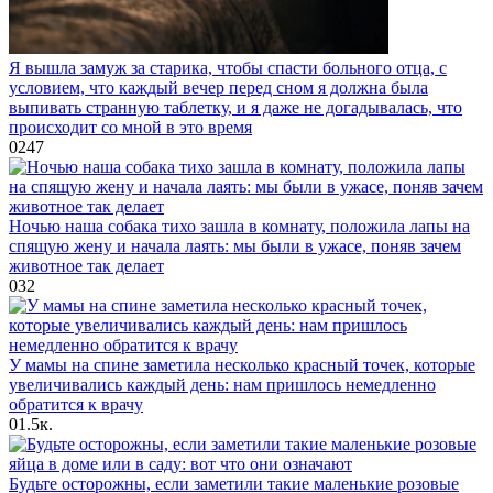
Я вышла замуж за старика, чтобы спасти больного отца, с
условием, что каждый вечер перед сном я должна была
выпивать странную таблетку, и я даже не догадывалась, что
происходит со мной в это время
0
247
Ночью наша собака тихо зашла в комнату, положила лапы на
спящую жену и начала лаять: мы были в ужасе, поняв зачем
животное так делает
0
32
У мамы на спине заметила несколько красный точек, которые
увеличивались каждый день: нам пришлось немедленно
обратится к врачу
0
1.5к.
Будьте осторожны, если заметили такие маленькие розовые