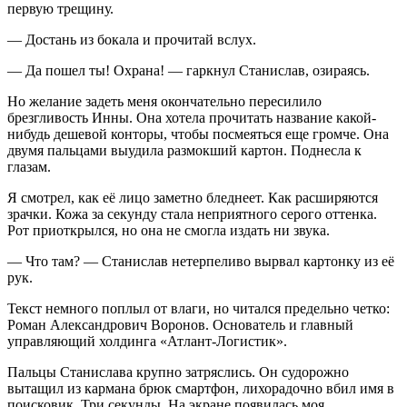
первую трещину.
— Достань из бокала и прочитай вслух.
— Да пошел ты! Охрана! — гаркнул Станислав, озираясь.
Но желание задеть меня окончательно пересилило
брезгливость Инны. Она хотела прочитать название какой-
нибудь дешевой конторы, чтобы посмеяться еще громче. Она
двумя пальцами выудила размокший картон. Поднесла к
глазам.
Я смотрел, как её лицо заметно бледнеет. Как расширяются
зрачки. Кожа за секунду стала неприятного серого оттенка.
Рот приоткрылся, но она не смогла издать ни звука.
— Что там? — Станислав нетерпеливо вырвал картонку из её
рук.
Текст немного поплыл от влаги, но читался предельно четко:
Роман Александрович Воронов. Основатель и главный
управляющий холдинга «Атлант-Логистик».
Пальцы Станислава крупно затряслись. Он судорожно
вытащил из кармана брюк смартфон, лихорадочно вбил имя в
поисковик. Три секунды. На экране появилась моя