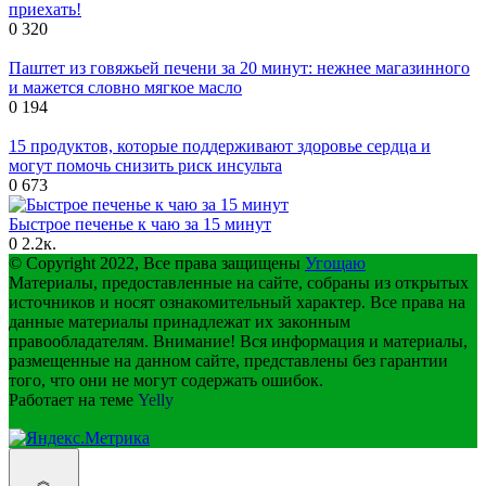
приехать!
0
320
Паштет из говяжьей печени за 20 минут: нежнее магазинного
и мажется словно мягкое масло
0
194
15 продуктов, которые поддерживают здоровье сердца и
могут помочь снизить риск инсульта
0
673
Быстрое печенье к чаю за 15 минут
0
2.2к.
© Copyright 2022, Все права защищены
Угощаю
Материалы, предоставленные на сайте, собраны из открытых
источников и носят ознакомительный характер. Все права на
данные материалы принадлежат их законным
правообладателям. Внимание! Вся информация и материалы,
размещенные на данном сайте, представлены без гарантии
того, что они не могут содержать ошибок.
Работает на теме
Yelly