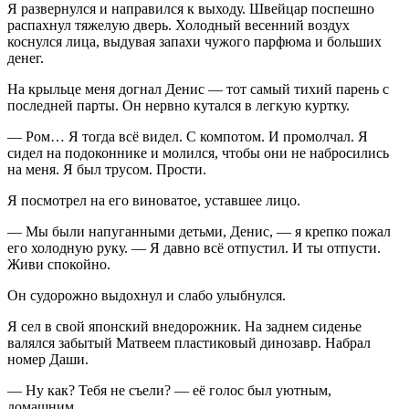
Я развернулся и направился к выходу. Швейцар поспешно
распахнул тяжелую дверь. Холодный весенний воздух
коснулся лица, выдувая запахи чужого парфюма и больших
денег.
На крыльце меня догнал Денис — тот самый тихий парень с
последней парты. Он нервно кутался в легкую куртку.
— Ром… Я тогда всё видел. С компотом. И промолчал. Я
сидел на подоконнике и молился, чтобы они не набросились
на меня. Я был трусом. Прости.
Я посмотрел на его виноватое, уставшее лицо.
— Мы были напуганными детьми, Денис, — я крепко пожал
его холодную руку. — Я давно всё отпустил. И ты отпусти.
Живи спокойно.
Он судорожно выдохнул и слабо улыбнулся.
Я сел в свой японский внедорожник. На заднем сиденье
валялся забытый Матвеем пластиковый динозавр. Набрал
номер Даши.
— Ну как? Тебя не съели? — её голос был уютным,
домашним.