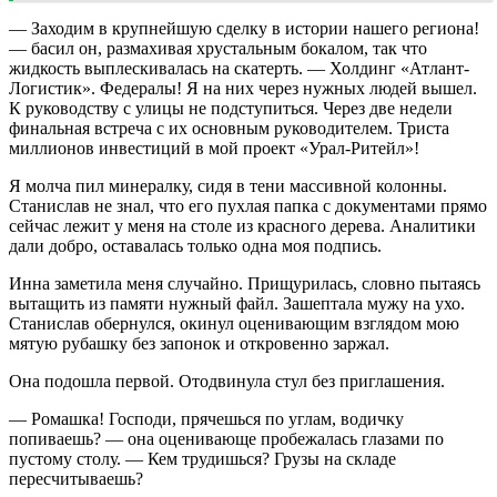
— Заходим в крупнейшую сделку в истории нашего региона!
— басил он, размахивая хрустальным бокалом, так что
жидкость выплескивалась на скатерть. — Холдинг «Атлант-
Логистик». Федералы! Я на них через нужных людей вышел.
К руководству с улицы не подступиться. Через две недели
финальная встреча с их основным руководителем. Триста
миллионов инвестиций в мой проект «Урал-Ритейл»!
Я молча пил минералку, сидя в тени массивной колонны.
Станислав не знал, что его пухлая папка с документами прямо
сейчас лежит у меня на столе из красного дерева. Аналитики
дали добро, оставалась только одна моя подпись.
Инна заметила меня случайно. Прищурилась, словно пытаясь
вытащить из памяти нужный файл. Зашептала мужу на ухо.
Станислав обернулся, окинул оценивающим взглядом мою
мятую рубашку без запонок и откровенно заржал.
Она подошла первой. Отодвинула стул без приглашения.
— Ромашка! Господи, прячешься по углам, водичку
попиваешь? — она оценивающе пробежалась глазами по
пустому столу. — Кем трудишься? Грузы на складе
пересчитываешь?