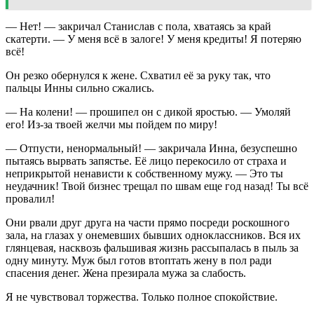
— Нет! — закричал Станислав с пола, хватаясь за край
скатерти. — У меня всё в залоге! У меня кредиты! Я потеряю
всё!
Он резко обернулся к жене. Схватил её за руку так, что
пальцы Инны сильно сжались.
— На колени! — прошипел он с дикой яростью. — Умоляй
его! Из-за твоей желчи мы пойдем по миру!
— Отпусти, ненормальный! — закричала Инна, безуспешно
пытаясь вырвать запястье. Её лицо перекосило от страха и
неприкрытой ненависти к собственному мужу. — Это ты
неудачник! Твой бизнес трещал по швам еще год назад! Ты всё
провалил!
Они рвали друг друга на части прямо посреди роскошного
зала, на глазах у онемевших бывших одноклассников. Вся их
глянцевая, насквозь фальшивая жизнь рассыпалась в пыль за
одну минуту. Муж был готов втоптать жену в пол ради
спасения денег. Жена презирала мужа за слабость.
Я не чувствовал торжества. Только полное спокойствие.