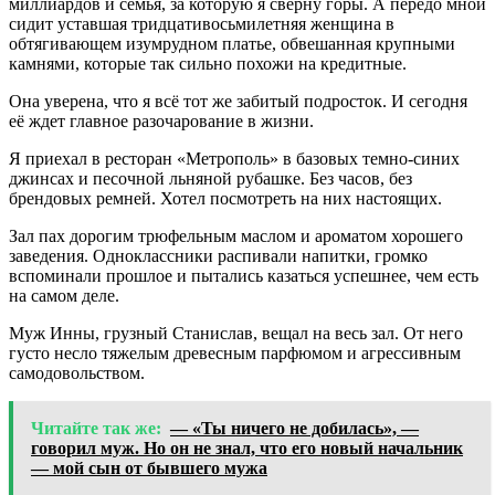
миллиардов и семья, за которую я сверну горы. А передо мной
сидит уставшая тридцативосьмилетняя женщина в
обтягивающем изумрудном платье, обвешанная крупными
камнями, которые так сильно похожи на кредитные.
Она уверена, что я всё тот же забитый подросток. И сегодня
её ждет главное разочарование в жизни.
Я приехал в ресторан «Метрополь» в базовых темно-синих
джинсах и песочной льняной рубашке. Без часов, без
брендовых ремней. Хотел посмотреть на них настоящих.
Зал пах дорогим трюфельным маслом и ароматом хорошего
заведения. Одноклассники распивали напитки, громко
вспоминали прошлое и пытались казаться успешнее, чем есть
на самом деле.
Муж Инны, грузный Станислав, вещал на весь зал. От него
густо несло тяжелым древесным парфюмом и агрессивным
самодовольством.
Читайте так же:
— «Ты ничего не добилась», —
говорил муж. Но он не знал, что его новый начальник
— мой сын от бывшего мужа