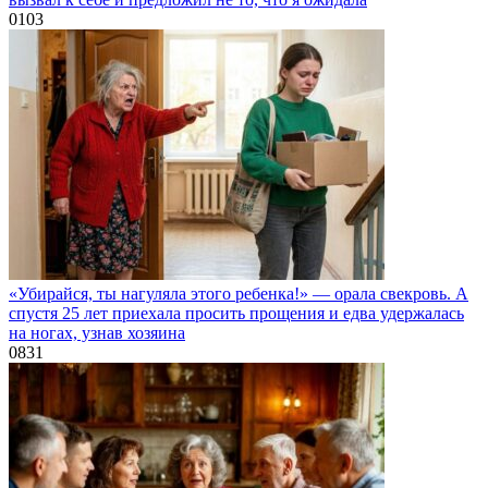
0
103
«Убирайся, ты нагуляла этого ребенка!» — орала свекровь. А
спустя 25 лет приехала просить прощения и едва удержалась
на ногах, узнав хозяина
0
831