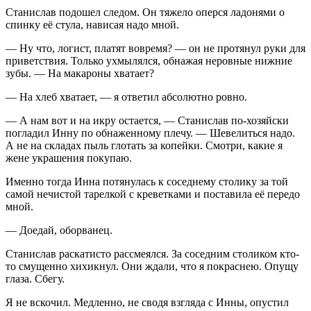
Станислав подошел следом. Он тяжело оперся ладонями о
спинку её стула, нависая надо мной.
— Ну что, логист, платят вовремя? — он не протянул руки для
приветствия. Только ухмылялся, обнажая неровные нижние
зубы. — На макароны хватает?
— На хлеб хватает, — я ответил абсолютно ровно.
— А нам вот и на икру остается, — Станислав по-хозяйски
погладил Инну по обнаженному плечу. — Шевелиться надо.
А не на складах пыль глотать за копейки. Смотри, какие я
жене украшения покупаю.
Именно тогда Инна потянулась к соседнему столику за той
самой нечистой тарелкой с креветками и поставила её передо
мной.
— Доедай, оборванец.
Станислав раскатисто рассмеялся. За соседним столиком кто-
то смущенно хихикнул. Они ждали, что я покраснею. Опущу
глаза. Сбегу.
Я не вскочил. Медленно, не сводя взгляда с Инны, опустил