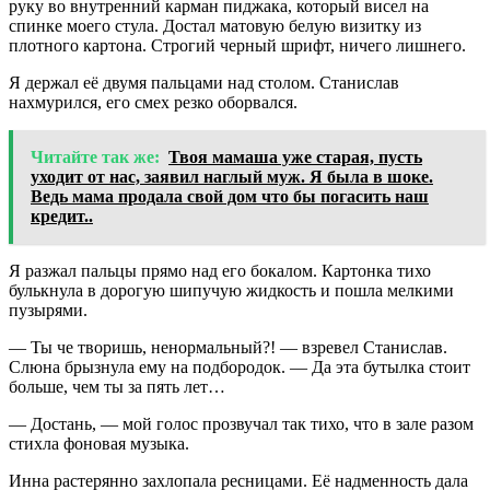
руку во внутренний карман пиджака, который висел на
спинке моего стула. Достал матовую белую визитку из
плотного картона. Строгий черный шрифт, ничего лишнего.
Я держал её двумя пальцами над столом. Станислав
нахмурился, его смех резко оборвался.
Читайте так же:
Твоя мамаша уже старая, пусть
уходит от нас, заявил наглый муж. Я была в шоке.
Ведь мама продала свой дом что бы погасить наш
кредит..
Я разжал пальцы прямо над его бокалом. Картонка тихо
булькнула в дорогую шипучую жидкость и пошла мелкими
пузырями.
— Ты че творишь, ненормальный?! — взревел Станислав.
Слюна брызнула ему на подбородок. — Да эта бутылка стоит
больше, чем ты за пять лет…
— Достань, — мой голос прозвучал так тихо, что в зале разом
стихла фоновая музыка.
Инна растерянно захлопала ресницами. Её надменность дала