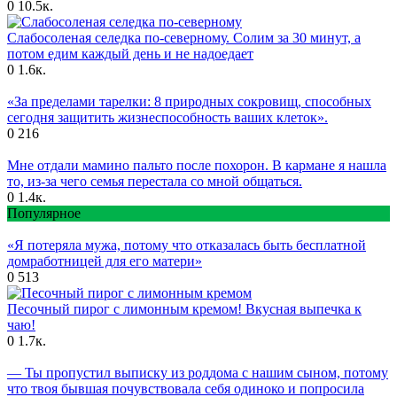
0
10.5к.
Слабосоленая селедка по-северному. Солим за 30 минут, а
потом едим каждый день и не надоедает
0
1.6к.
«За пределами тарелки: 8 природных сокровищ, способных
сегодня защитить жизнеспособность ваших клеток».
0
216
Мне отдали мамино пальто после похорон. В кармане я нашла
то, из-за чего семья перестала со мной общаться.
0
1.4к.
Популярное
«Я потеряла мужа, потому что отказалась быть бесплатной
домработницей для его матери»
0
513
Песочный пирог с лимонным кремом! Вкусная выпечка к
чаю!
0
1.7к.
— Ты пропустил выписку из роддома с нашим сыном, потому
что твоя бывшая почувствовала себя одиноко и попросила