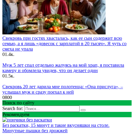
Свекровь при гостях хвасталась, как ее сын содержит всю
семью, а я лишь «довесок с зарплатой в 20 тысяч». Я чуть со
смеха не упала
0
1.4к.
Муж 5 лет спал отдельно жалуясь на мой храп, я поставила
камеру и обомлела увидев, что он делает один
0
1.5к.
Свекровь 20 лет дарила мне полотенца: «Она прислуга», –
услышал муж и сразу поехал к ней
0
800
Поиск по сайту
Search for:
Рекомендуем
Без раскатки, 15 минут и такие вкусняшки на столе.
Минутные пышки без дрожжей