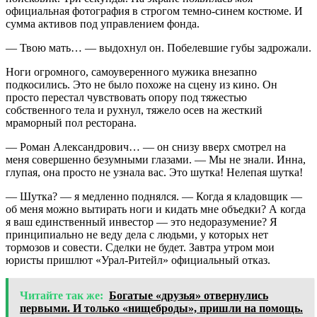
официальная фотография в строгом темно-синем костюме. И
сумма активов под управлением фонда.
— Твою мать… — выдохнул он. Побелевшие губы задрожали.
Ноги огромного, самоуверенного мужика внезапно
подкосились. Это не было похоже на сцену из кино. Он
просто перестал чувствовать опору под тяжестью
собственного тела и рухнул, тяжело осев на жесткий
мраморный пол ресторана.
— Роман Александрович… — он снизу вверх смотрел на
меня совершенно безумными глазами. — Мы не знали. Инна,
глупая, она просто не узнала вас. Это шутка! Нелепая шутка!
— Шутка? — я медленно поднялся. — Когда я кладовщик —
об меня можно вытирать ноги и кидать мне объедки? А когда
я ваш единственный инвестор — это недоразумение? Я
принципиально не веду дела с людьми, у которых нет
тормозов и совести. Сделки не будет. Завтра утром мои
юристы пришлют «Урал-Ритейл» официальный отказ.
Читайте так же:
Богатые «друзья» отвернулись
первыми. И только «нищеброды», пришли на помощь.