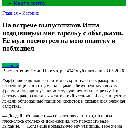
Карта сайта
Главная
»
Истории
На встрече выпускников Инна
пододвинула мне тарелку с объедками.
Её муж посмотрел на мою визитку и
побледнел
Истории
Время чтения
7 мин.
Просмотры
494
Опубликовано
23.05.2026
Фарфоровое донышко противно скрипнуло по мраморной
столешнице. Инна двумя пальцами с безупречным свежим
френчем пододвинула ко мне чужую нечистую тарелку. По
белому краю размазался желтоватый чесночный соус, в центре
лежали обглоданные панцири креветок и скомканная влажная
салфетка.
— Доедай, оборванец, — её голос звучал тихо, но в нём
плескалось столько снисхождения, что перехватывало
дыхание. — Когда ещё нормальную еду увидишь. Тебе же на