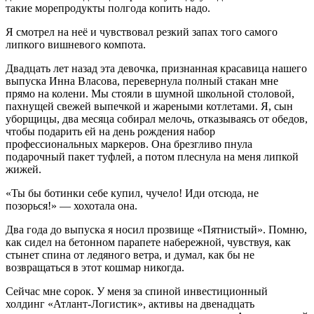
такие морепродукты полгода копить надо.
Я смотрел на неё и чувствовал резкий запах того самого
липкого вишневого компота.
Двадцать лет назад эта девочка, признанная красавица нашего
выпуска Инна Власова, перевернула полный стакан мне
прямо на колени. Мы стояли в шумной школьной столовой,
пахнущей свежей выпечкой и жареными котлетами. Я, сын
уборщицы, два месяца собирал мелочь, отказываясь от обедов,
чтобы подарить ей на день рождения набор
профессиональных маркеров. Она брезгливо пнула
подарочный пакет туфлей, а потом плеснула на меня липкой
жижей.
«Ты бы ботинки себе купил, чучело! Иди отсюда, не
позорься!» — хохотала она.
Два года до выпуска я носил прозвище «Пятнистый». Помню,
как сидел на бетонном парапете набережной, чувствуя, как
стынет спина от ледяного ветра, и думал, как бы не
возвращаться в этот кошмар никогда.
Сейчас мне сорок. У меня за спиной инвестиционный
холдинг «Атлант-Логистик», активы на двенадцать