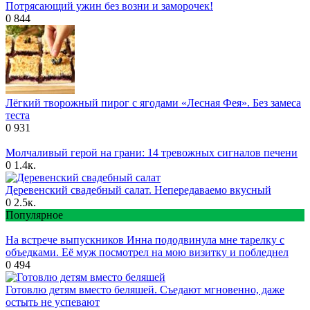
Потрясающий ужин без возни и заморочек!
0
844
Лёгкий творожный пирог с ягодами «Лесная Фея». Без замеса
теста
0
931
Молчаливый герой на грани: 14 тревожных сигналов печени
0
1.4к.
Деревенский свадебный салат. Непередаваемо вкусный
0
2.5к.
Популярное
На встрече выпускников Инна пододвинула мне тарелку с
объедками. Её муж посмотрел на мою визитку и побледнел
0
494
Готовлю детям вместо беляшей. Съедают мгновенно, даже
остыть не успевают