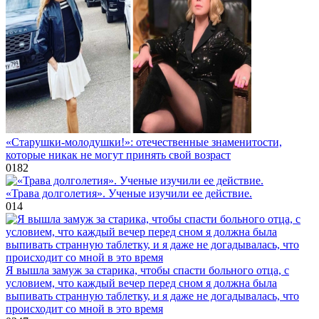
«Старушки-молодушки!»: отечественные знаменитости,
которые никак не могут принять свой возраст
0
182
«Трава долголетия». Ученые изучили ее действие.
0
14
Я вышла замуж за старика, чтобы спасти больного отца, с
условием, что каждый вечер перед сном я должна была
выпивать странную таблетку, и я даже не догадывалась, что
происходит со мной в это время