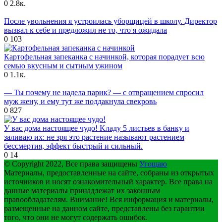
0
2.8к.
После увольнения я устроилась уборщицей в школу. Директор
вызвал к себе и предложил не то, что я ожидала
0
103
Картофельная запеканка с начинкой, которая порадует всю
семью вкусным и сытным ужином
0
1.1к.
— Ты почему не надела парик? — с отвращением спросил
муж жену, и ему тут же поддакнула свекровь
0
827
У вас дома настоящее чудо! Kладу 5 листьев в банку и
заливаю их: не зря это растение называют растением
бессмертия, эффект быстрый и сильный.
0
14
© Copyright 2022, Все права защищены
Угощаю
Материалы, предоставленные на сайте, собраны из открытых
источников и носят ознакомительный характер. Все права на
данные материалы принадлежат их законным
правообладателям. Внимание! Вся информация и материалы,
размещенные на данном сайте, представлены без гарантии
того, что они не могут содержать ошибок.