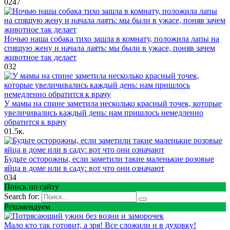
0
247
Ночью наша собака тихо зашла в комнату, положила лапы на
спящую жену и начала лаять: мы были в ужасе, поняв зачем
животное так делает
0
32
У мамы на спине заметила несколько красный точек, которые
увеличивались каждый день: нам пришлось немедленно
обратится к врачу
0
1.5к.
Будьте осторожны, если заметили такие маленькие розовые
яйца в доме или в саду: вот что они означают
0
34
Поиск по сайту
Search for:
Рекомендуем
Мало кто так готовит, а зря! Все сложили и в духовку!