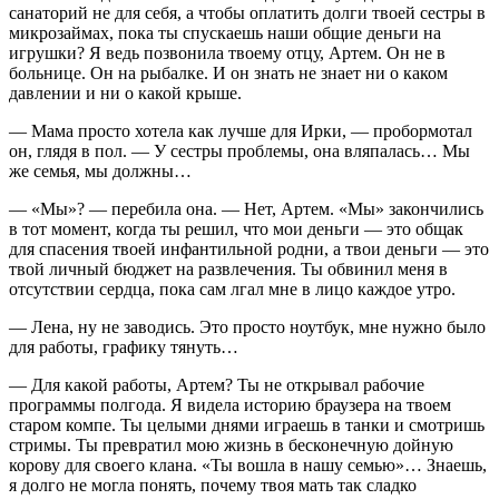
санаторий не для себя, а чтобы оплатить долги твоей сестры в
микрозаймах, пока ты спускаешь наши общие деньги на
игрушки? Я ведь позвонила твоему отцу, Артем. Он не в
больнице. Он на рыбалке. И он знать не знает ни о каком
давлении и ни о какой крыше.
— Мама просто хотела как лучше для Ирки, — пробормотал
он, глядя в пол. — У сестры проблемы, она вляпалась… Мы
же семья, мы должны…
— «Мы»? — перебила она. — Нет, Артем. «Мы» закончились
в тот момент, когда ты решил, что мои деньги — это общак
для спасения твоей инфантильной родни, а твои деньги — это
твой личный бюджет на развлечения. Ты обвинил меня в
отсутствии сердца, пока сам лгал мне в лицо каждое утро.
— Лена, ну не заводись. Это просто ноутбук, мне нужно было
для работы, графику тянуть…
— Для какой работы, Артем? Ты не открывал рабочие
программы полгода. Я видела историю браузера на твоем
старом компе. Ты целыми днями играешь в танки и смотришь
стримы. Ты превратил мою жизнь в бесконечную дойную
корову для своего клана. «Ты вошла в нашу семью»… Знаешь,
я долго не могла понять, почему твоя мать так сладко