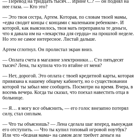
— Перевод на тридцать тысяч… Ирине С.? — он поднял на
нее глаза. — Кто это?
— Это твоя сестра, Артем. Которая, по словам твоей мамы,
«едва сводит концы с концами с маленьким ребенком». И
которой, как выяснилось, твоя мать переправила те деньги,
что я давала им на «лекарства для сердца» на прошлой неделе.
Но это не самое интересное. Листай дальше.
Артем сглотнул. Он пролистал экран вниз.
— Оплата счета в магазине электроники… Сто пятьдесят
тысяч? Лена, ты купила что-то втайне от меня?
— Нет, дорогой. Это оплата с твоей кредитной карты, которая
привязана к нашему общему кабинету, но о существовании
которой ты забыл мне сообщить. Посмотри на время. Вчера, в
восемь вечера. Когда ты сказал, что поехал навестить отца в
больнице.
— Я… я могу все объяснить, — его голос внезапно потерял
силу, стал сиплым.
— Что ты объяснишь? — Лена сделала шаг вперед, вынуждая
его отступить. — Что ты купил топовый игровой ноутбук?
Или что «бедная мама» на самом деле требует деньги на