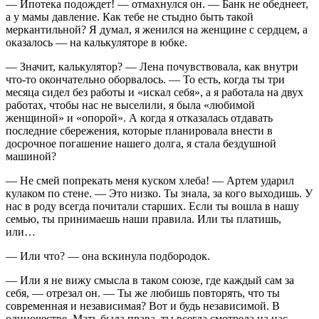
— Ипотека подождет! — отмахнулся он. — Банк не обеднеет,
а у мамы давление. Как тебе не стыдно быть такой
меркантильной? Я думал, я женился на женщине с сердцем, а
оказалось — на калькуляторе в юбке.
— Значит, калькулятор? — Лена почувствовала, как внутри
что-то окончательно оборвалось. — То есть, когда ты три
месяца сидел без работы и «искал себя», а я работала на двух
работах, чтобы нас не выселили, я была «любимой
женщиной» и «опорой». А когда я отказалась отдавать
последние сбережения, которые планировала внести в
досрочное погашение нашего долга, я стала бездушной
машиной?
— Не смей попрекать меня куском хлеба! — Артем ударил
кулаком по стене. — Это низко. Ты знала, за кого выходишь. У
нас в роду всегда почитали старших. Если ты вошла в нашу
семью, ты принимаешь наши правила. Или ты платишь,
или…
— Или что? — она вскинула подбородок.
— Или я не вижу смысла в таком союзе, где каждый сам за
себя, — отрезал он. — Ты же любишь повторять, что ты
современная и независимая? Вот и будь независимой. В
одиночестве. Мать была права, ты всегда смотрела на нас