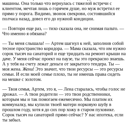
машины. Она только что вернулась с тяжелой встречи с
клиентом, мечтая лишь о горячем душе, но муж встретил ее
прямо у порога. Видимо, звонок свекрови, состоявшийся
полчаса назад, довел его до нужной кондиции.
— Повтори еще раз, — тихо сказала она, не снимая пальто. —
Что именно я обязана?
— Ты меня слышала! — Артем шагнул к ней, заполнив собой
тесное пространство коридора. — Мама сказала, что им нужно
сорок тысяч на санаторий и еще тридцать на ремонт крыши на
даче. У меня сейчас проект на паузе, ты это прекрасно знаешь.
А у тебя на счету лежат деньги от закрытого тендера. Ты —
моя жена. Жена! Это значит, что твои ресурсы — это ресурсы
семьи. И если моей семье плохо, ты не имеешь права сидеть
на мешке с золотом.
— Твоя семья, Артем, это я, — Лена старалась, чтобы голос не
дрожал. — А твои родители — это твои родственники,
которым мы и так помогаем ежемесячно. Мы платим их
коммуналку, мы купили твоей матери норковую шубу в
прошлом году, хотя я до сих пор хожу в старом пуховике.
Сорок тысяч на санаторий прямо сейчас? У нас ипотека, если
ты забыл.