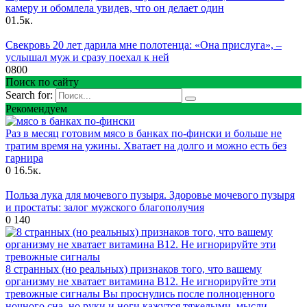
камеру и обомлела увидев, что он делает один
0
1.5к.
Свекровь 20 лет дарила мне полотенца: «Она прислуга», –
услышал муж и сразу поехал к ней
0
800
Поиск по сайту
Search for:
Рекомендуем
Раз в месяц готовим мясо в банках по-фински и больше не
тратим время на ужины. Хватает на долго и можно есть без
гарнира
0
16.5к.
Польза лука для мочевого пузыря. Здоровье мочевого пузыря
и простаты: залог мужского благополучия
0
140
8 странных (но реальных) признаков того, что вашему
организму не хватает витамина B12. Не игнорируйте эти
тревожные сигналы Вы проснулись после полноценного
ночного сна, но руки и ноги кажутся тяжелыми, мысли