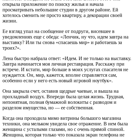
открыла приложение по поиску жилья и начала
просматривать небольшие студии в другом районе. Ей
хотелось сменить не просто квартиру, а декорации своей
жизни.
Ее взгляд упал на сообщение от подруги, висевшее в
уведомлениях еще с обеда: «Ленчик, ну что, идем завтра на
выставку? Или ты снова «спасаешь мир» и работаешь за
троих?».
Лена быстро набрала ответ: «Идем. И не только на выставку.
Завтра начинается моя личная реставрация. Расскажу при
встрече. И кстати, мир больше в моих услугах спасателя не
нуждается. Он, мир, кажется, вполне справляется сам,
особенно если у него есть новый игровой ноутбук».
Она закрыла счет, оставив щедрые чаевые, и вышла на
прохладный воздух. Впереди была целая жизнь. Трудная,
непонятная, полная бумажной волокиты с разводом и
разделом имущества, но — ее собственная.
Когда она проходила мимо витрины большого магазина
техники, она мельком увидела свое отражение. В нем была
женщина с усталыми глазами, но с очень прямой спиной.
Женщина, которая только что показала экран телефона не