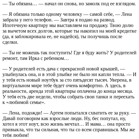
— Ты обязана… — начал он снова, но замолк под ее взглядом.
— Я обязана только одному человеку — самой себе, — Лена
забрала у него телефон. — Завтра я подаю на развод.
Ипотечную квартиру мы выставляем на продажу. Твою долю
за вычетом всех долгов, которые ты накопил на моей кредитке
(да, я заблокировала ее, не надейся), ты получишь после
сделки.
— Ты не можешь так поступить! Где я буду жить? У родителей
ремонт, там Ирка с ребенком…
— У родителей есть дача с прекрасной новой крышей, —
улыбнулась она, и в этой улыбке не было ни капли тепла. — И
у тебя есть новый ноутбук за сто пятьдесят тысяч. Уверена, в
виртуальном мире тебе будет очень комфортно. А здесь, в
реальности, аренда этой квартиры оплачена до конца месяца.
У тебя есть две недели, чтобы собрать свои танки и переехать
к «любимой семье».
— Лена, подожди! — Артем попытался схватить ее за руку. —
Давай поговорим как взрослые люди. Ну, бес попутал, ну,
хотел я этот ноут, всю жизнь мечтал… И мама… она просто
привыкла, что ты сильная, что ты со всем справишься. Мы же
тебя любим!