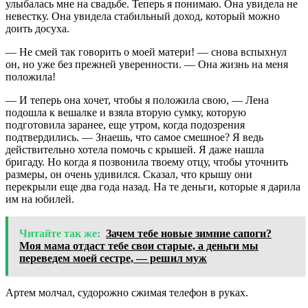
улыбалась мне на свадьбе. Теперь я понимаю. Она увидела не
невестку. Она увидела стабильный доход, который можно
доить досуха.
— Не смей так говорить о моей матери! — снова вспыхнул
он, но уже без прежней уверенности. — Она жизнь на меня
положила!
— И теперь она хочет, чтобы я положила свою, — Лена
подошла к вешалке и взяла вторую сумку, которую
подготовила заранее, еще утром, когда подозрения
подтвердились. — Знаешь, что самое смешное? Я ведь
действительно хотела помочь с крышей. Я даже нашла
бригаду. Но когда я позвонила твоему отцу, чтобы уточнить
размеры, он очень удивился. Сказал, что крышу они
перекрыли еще два года назад. На те деньги, которые я дарила
им на юбилей.
Читайте так же:
Зачем тебе новые зимние сапоги?
Моя мама отдаст тебе свои старые, а деньги мы
переведем моей сестре, — решил муж
Артем молчал, судорожно сжимая телефон в руках.