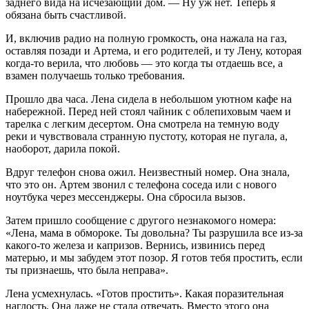
заднего вида на исчезающий дом. — Ну уж нет. Теперь я
обязана быть счастливой.
И, включив радио на полную громкость, она нажала на газ,
оставляя позади и Артема, и его родителей, и ту Лену, которая
когда-то верила, что любовь — это когда ты отдаешь все, а
взамен получаешь только требования.
Прошло два часа. Лена сидела в небольшом уютном кафе на
набережной. Перед ней стоял чайник с облепиховым чаем и
тарелка с легким десертом. Она смотрела на темную воду
реки и чувствовала странную пустоту, которая не пугала, а,
наоборот, дарила покой.
Вдруг телефон снова ожил. Неизвестный номер. Она знала,
что это он. Артем звонил с телефона соседа или с нового
ноутбука через мессенджеры. Она сбросила вызов.
Затем пришло сообщение с другого незнакомого номера:
«Лена, мама в обмороке. Ты довольна? Ты разрушила все из-за
какого-то железа и капризов. Вернись, извинись перед
матерью, и мы забудем этот позор. Я готов тебя простить, если
ты признаешь, что была неправа».
Лена усмехнулась. «Готов простить». Какая поразительная
наглость. Она даже не стала отвечать. Вместо этого она