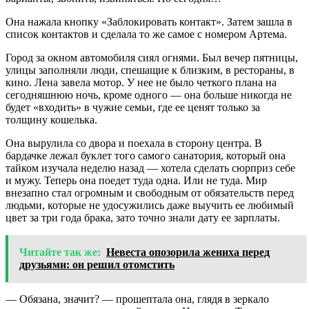
Она нажала кнопку «Заблокировать контакт». Затем зашла в
список контактов и сделала то же самое с номером Артема.
Город за окном автомобиля сиял огнями. Был вечер пятницы,
улицы заполняли люди, спешащие к близким, в рестораны, в
кино. Лена завела мотор. У нее не было четкого плана на
сегодняшнюю ночь, кроме одного — она больше никогда не
будет «входить» в чужие семьи, где ее ценят только за
толщину кошелька.
Она вырулила со двора и поехала в сторону центра. В
бардачке лежал буклет того самого санатория, который она
тайком изучала неделю назад — хотела сделать сюрприз себе
и мужу. Теперь она поедет туда одна. Или не туда. Мир
внезапно стал огромным и свободным от обязательств перед
людьми, которые не удосужились даже выучить ее любимый
цвет за три года брака, зато точно знали дату ее зарплаты.
Читайте так же:
Невеста опозорила жениха перед
друзьями: он решил отомстить
— Обязана, значит? — прошептала она, глядя в зеркало