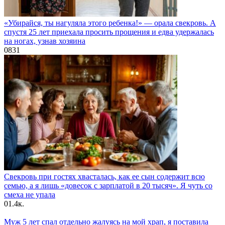
«Убирайся, ты нагуляла этого ребенка!» — орала свекровь. А
спустя 25 лет приехала просить прощения и едва удержалась
на ногах, узнав хозяина
0
831
Свекровь при гостях хвасталась, как ее сын содержит всю
семью, а я лишь «довесок с зарплатой в 20 тысяч». Я чуть со
смеха не упала
0
1.4к.
Муж 5 лет спал отдельно жалуясь на мой храп, я поставила