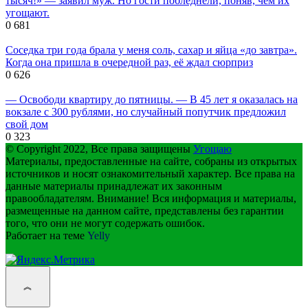
тысяч!» — заявил муж. Но гости побледнели, поняв, чем их
угощают.
0
681
Соседка три года брала у меня соль, сахар и яйца «до завтра».
Когда она пришла в очередной раз, её ждал сюрприз
0
626
— Освободи квартиру до пятницы. — В 45 лет я оказалась на
вокзале с 300 рублями, но случайный попутчик предложил
свой дом
0
323
© Copyright 2022, Все права защищены
Угощаю
Материалы, предоставленные на сайте, собраны из открытых
источников и носят ознакомительный характер. Все права на
данные материалы принадлежат их законным
правообладателям. Внимание! Вся информация и материалы,
размещенные на данном сайте, представлены без гарантии
того, что они не могут содержать ошибок.
Работает на теме
Yelly