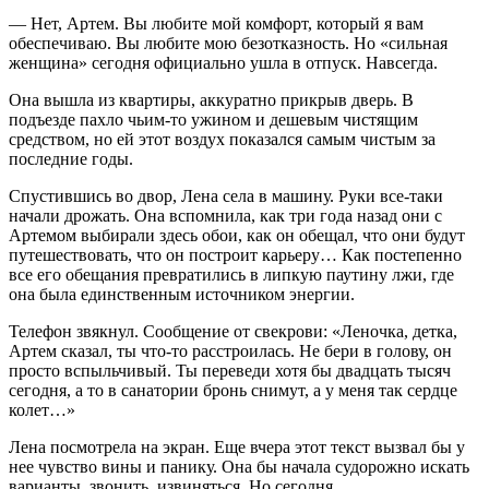
— Нет, Артем. Вы любите мой комфорт, который я вам
обеспечиваю. Вы любите мою безотказность. Но «сильная
женщина» сегодня официально ушла в отпуск. Навсегда.
Она вышла из квартиры, аккуратно прикрыв дверь. В
подъезде пахло чьим-то ужином и дешевым чистящим
средством, но ей этот воздух показался самым чистым за
последние годы.
Спустившись во двор, Лена села в машину. Руки все-таки
начали дрожать. Она вспомнила, как три года назад они с
Артемом выбирали здесь обои, как он обещал, что они будут
путешествовать, что он построит карьеру… Как постепенно
все его обещания превратились в липкую паутину лжи, где
она была единственным источником энергии.
Телефон звякнул. Сообщение от свекрови: «Леночка, детка,
Артем сказал, ты что-то расстроилась. Не бери в голову, он
просто вспыльчивый. Ты переведи хотя бы двадцать тысяч
сегодня, а то в санатории бронь снимут, а у меня так сердце
колет…»
Лена посмотрела на экран. Еще вчера этот текст вызвал бы у
нее чувство вины и панику. Она бы начала судорожно искать
варианты, звонить, извиняться. Но сегодня…