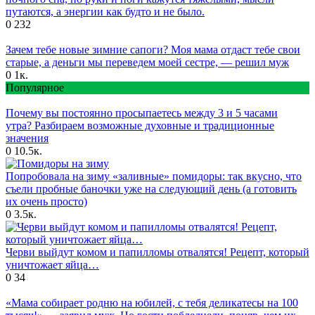
путаются, а энергии как будто и не было.
0
232
Зачем тебе новые зимние сапоги? Моя мама отдаст тебе свои
старые, а деньги мы переведем моей сестре, — решил муж
0
1к.
Популярное
Почему вы постоянно просыпаетесь между 3 и 5 часами
утра? Разбираем возможные духовные и традиционные
значения
0
10.5к.
Попробовала на зиму «заливные» помидоры: так вкусно, что
съели пробные баночки уже на следующий день (а готовить
их очень просто)
0
3.5к.
Черви выйдут комом и папилломы отвалятся! Рецепт, который
уничтожает яйца…
0
34
«Мама собирает родню на юбилей, с тебя деликатесы на 100