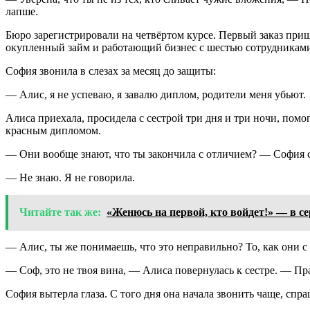
лапше.
Бюро зарегистрировали на четвёртом курсе. Первый заказ приш
окупленный займ и работающий бизнес с шестью сотрудникам
София звонила в слезах за месяц до защиты:
— Алис, я не успеваю, я завалю диплом, родители меня убьют.
Алиса приехала, просидела с сестрой три дня и три ночи, помо
красным дипломом.
— Они вообще знают, что ты закончила с отличием? — София с
— Не знаю. Я не говорила.
Читайте так же:
«Женюсь на первой, кто войдет!» — в с
— Алис, ты же понимаешь, что это неправильно? То, как они с т
— Соф, это не твоя вина, — Алиса повернулась к сестре. — Пр
София вытерла глаза. С того дня она начала звонить чаще, спр