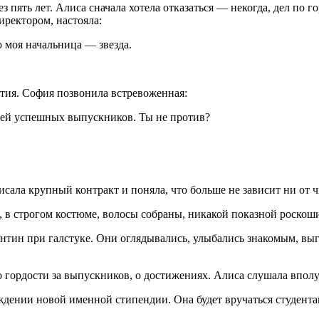
ть лет. Алиса сначала хотела отказаться — некогда, дел по гор
иректором, настояла:
о моя начальница — звезда.
иятия. София позвонила встревоженная:
елей успешных выпускников. Ты не против?
сала крупный контракт и поняла, что больше не зависит ни от чь
, в строгом костюме, волосы собраны, никакой показной роскош
тантин при галстуке. Они оглядывались, улыбались знакомым, вы
о гордости за выпускников, о достижениях. Алиса слушала вполух
еждении новой именной стипендии. Она будет вручаться студента