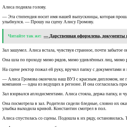
Алиса подняла голову.
— Эта стипендия носит имя нашей выпускницы, которая прошл
улыбнулся. — Прошу на сцену Алису Громову.
Читайте так же:
— Дарственная оформлена, документы в 
Зал зашумел. Алиса встала, чувствуя странное, почти забыто
Она шла по проходу мимо рядов, мимо удивлённых лиц, мимо р
На сцене ректор пожал ей руку, вручил папку с документами и 
— Алиса Громова окончила наш ВУЗ с красным дипломом, не по
компания — одна из ведущих в регионе. И она согласилась пр
Зал взорвался аплодисментами. Алиса стояла, держа папку, и чу
Она посмотрела в зал. Родители сидели бледные, словно их ок
улыбка выходила кривой. Константин смотрел в пол.
Алиса спустилась со сцены. Подошла к их ряду, остановилась. 