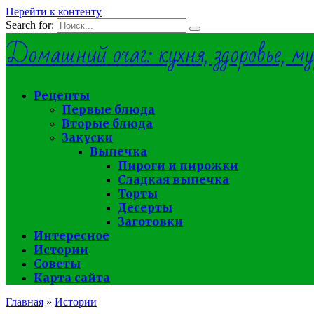
Перейти к контенту
Search for:
Домашний очаг: кухня, здоровье, му
Рецепты
Первые блюда
Вторые блюда
Закуски
Выпечка
Пироги и пирожки
Сладкая выпечка
Торты
Десерты
Заготовки
Интересное
Истории
Советы
Карта сайта
Главная
»
Истории