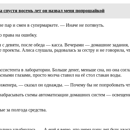
 а спустя восемь лет он назвал меня попрошайкой
е пар и смен в супермаркете. — Иначе не потянуть.
о права на ошибку.
с девяти, после обеда — касса. Вечерами — домашние задания, 
 проекты. Алиса слушала, радовалась за сестру и не говорила, чт
истента в лаборатории. Больше денег, меньше сна, но она соглас
сными глазами, просто молча ставил на её стол стакан воды.
у инженера, — сказал он однажды. — Почему бы не попробовать чт
а набрасывать схемы автоматизации домашних систем — освещени
е за полгода средства.
лина улыбнулась. — А ещё я верю, что через пару лет буду хваст