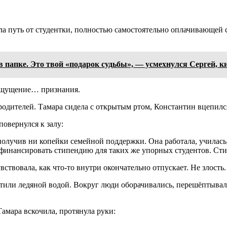
а путь от студентки, полностью самостоятельно оплачивающей 
папке. Это твой «подарок судьбы», — усмехнулся Сергей, ки
е ощущение… признания.
одителей. Тамара сидела с открытым ртом, Константин вцепился
повернулся к залу:
лучив ни копейки семейной поддержки. Она работала, училась, 
офинансировать стипендию для таких же упорных студентов. Сти
вствовала, как что-то внутри окончательно отпускает. Не злость.
атили ледяной водой. Вокруг люди оборачивались, перешёптывали
Тамара вскочила, протянула руки: