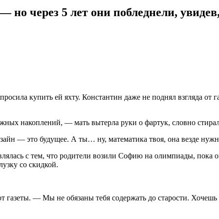
 — но через 5 лет они побледнели, увиде
просила купить ей яхту. Константин даже не поднял взгляда от 
жных накоплений, — мать вытерла руки о фартук, словно стирала 
зайн — это будущее. А ты… ну, математика твоя, она везде нужн
влялась с тем, что родители возили Софию на олимпиады, пока о
узку со скидкой.
т газеты. — Мы не обязаны тебя содержать до старости. Хочешь