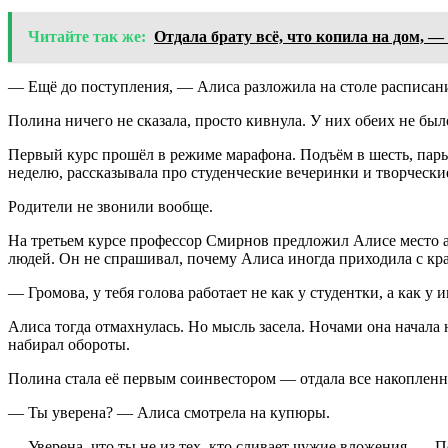
Читайте так же:
Отдала брату всё, что копила на дом, —
— Ещё до поступления, — Алиса разложила на столе расписани
Полина ничего не сказала, просто кивнула. У них обеих не был
Первый курс прошёл в режиме марафона. Подъём в шесть, пары 
неделю, рассказывала про студенческие вечеринки и творческие
Родители не звонили вообще.
На третьем курсе профессор Смирнов предложил Алисе место асс
людей. Он не спрашивал, почему Алиса иногда приходила с кра
— Громова, у тебя голова работает не как у студентки, а как 
Алиса тогда отмахнулась. Но мысль засела. Ночами она начал
набирал обороты.
Полина стала её первым соинвестором — отдала все накопленны
— Ты уверена? — Алиса смотрела на купюры.
— Уверена, что ты не из тех, кто сливает чужие вложения, — По