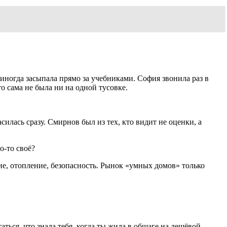
иногда засыпала прямо за учебниками. София звонила раз в
о сама не была ни на одной тусовке.
илась сразу. Смирнов был из тех, кто видит не оценки, а
о-то своё?
е, отопление, безопасность. Рынок «умных домов» только
аться, что знала тебя, когда ты жила в общаге на дешёвой