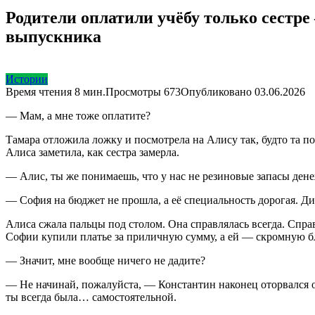
Родители оплатили учёбу только сестре
выпускника
Истории
Время чтения
8 мин.
Просмотры
673
Опубликовано
03.06.2026
— Мам, а мне тоже оплатите?
Тамара отложила ложку и посмотрела на Алису так, будто та по
Алиса заметила, как сестра замерла.
— Алис, ты же понимаешь, что у нас не резиновые запасы дене
— София на бюджет не прошла, а её специальность дорогая. Ди
Алиса сжала пальцы под столом. Она справлялась всегда. Спра
Софии купили платье за приличную сумму, а ей — скромную бл
— Значит, мне вообще ничего не дадите?
— Не начинай, пожалуйста, — Константин наконец оторвался о
ты всегда была… самостоятельной.