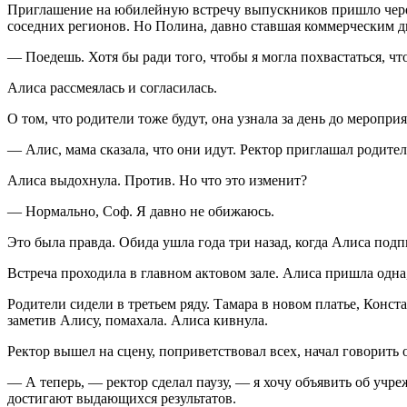
Приглашение на юбилейную встречу выпускников пришло через пя
соседних регионов. Но Полина, давно ставшая коммерческим д
— Поедешь. Хотя бы ради того, чтобы я могла похвастаться, чт
Алиса рассмеялась и согласилась.
О том, что родители тоже будут, она узнала за день до меропр
— Алис, мама сказала, что они идут. Ректор приглашал родит
Алиса выдохнула. Против. Но что это изменит?
— Нормально, Соф. Я давно не обижаюсь.
Это была правда. Обида ушла года три назад, когда Алиса подпи
Встреча проходила в главном актовом зале. Алиса пришла одна
Родители сидели в третьем ряду. Тамара в новом платье, Конс
заметив Алису, помахала. Алиса кивнула.
Ректор вышел на сцену, поприветствовал всех, начал говорить 
— А теперь, — ректор сделал паузу, — я хочу объявить об учр
достигают выдающихся результатов.