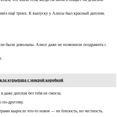
ривёл ещё троих. К выпуску у Алисы был красный диплом,
тели были довольны. Алисе даже не позвонили поздравить с
и.
икла курьерша с мокрой коробкой
я даже диплом без тебя не смогла.
о по-другому.
трами выросло что-то новое — не близость, но честность.