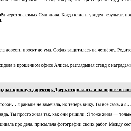
ёл через знакомых Смирнова. Когда клиент увидел результат, п
и.
гла довести проект до ума. София защитилась на четвёрку. Роди
идела в крошечном офисе Алисы, разглядывая стенд с наградам
ердцах крикнул директор. Дверь открылась, и на пороге возн
обой… я раньше не замечала, но теперь вижу. Ты всё сама, а я… 
авда. Ты просто жила так, как они решили. Я тоже жила — тольк
ашивала про дела, присылала фотографии своих работ. Между сес