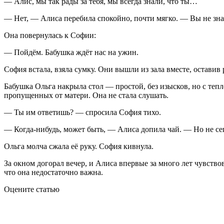
— Алис, мы так рады за тебя, мы всегда знали, что ты…
— Нет, — Алиса перебила спокойно, почти мягко. — Вы не знал
Она повернулась к Софии:
— Пойдём. Бабушка ждёт нас на ужин.
София встала, взяла сумку. Они вышли из зала вместе, оставив
Бабушка Ольга накрыла стол — простой, без изысков, но с тепл
пропущенных от матери. Она не стала слушать.
— Ты им ответишь? — спросила София тихо.
— Когда-нибудь, может быть, — Алиса допила чай. — Но не сего
Ольга молча сжала её руку. София кивнула.
За окном догорал вечер, и Алиса впервые за много лет чувствов
что она недостаточно важна.
Оцените статью