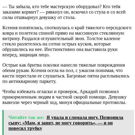
— Ты забыла, кто тебе мастерскую оборудовал? Кто тебя
заказами кормит? — рявкнул он, вскочил со стула и со всей
силы отшвырнул девушку от стола.
Ксения попятилась, споткнулась о край тяжелого персидского
ковра и полетела спиной прямо на массивную стеклянную
витрину. Раздался оглушительный звон. Толстое каленое
стекло разлетелось на сотни острых кусков, которые
обрушились на нее. Инстинктивно она выставила руки
вперед, защищая лицо.
Острые как бритва осколки нанесли тяжелые повреждения
обеим рукам. Ксения осела на пол, с ужасом понимая, что
кисти перестали ее слушаться. Багровые пятна расплывались
по антикварному паркету.
Чтобы избежать огласки и проверок, Аркадий позвонил
прикормленным людям в частной скорой помощи. Девушку
вывезли через черный ход, минуя официальные протоколы.
Читайте так же:
Я упала и сломала ногу. Позвонила
сыну: «Мам, я занят, не могу говорить», — и он
повесил трубку