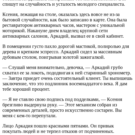
спишут на случайность и усталость молодого специалиста.
Ксения, лежащая на столе, оказалась здесь вовсе не из-за
бытовой случайности, как было записано в карте. Она была
реставратором антикварных часов, мастером с уникальной
моторикой. Накануне днем владелец крупной сети
антикварных салонов, Аркадий, вызвал ее в свой кабинет.
В помещении густо пахло дорогой мастикой, полиролью для
дерева и крепким эспрессо. Аркадий сидел за массивным
дубовым столом, поигрывая золотой зажигалкой.
— Слушай меня внимательно, девочка, — Аркадий грубо
схватил ее за локоть, пододвигая к ней старинный хронометр.
— Завтра приедет очень состоятельный клиент. Ты выпишешь
заключение, что это подлинник восемнадцатого века. Я дам
тебе хороший процент.
— Я не ставлю свою подпись под подделками, — Ксения
брезгливо выдернула руку. — Этот механизм собран из
современных деталей, просто искусственно состарен. Вы
меня с кем-то перепутали.
Лицо Аркадия пошло красными пятнами. Он привык
покупать людей и не терпел отказов от подчиненных.