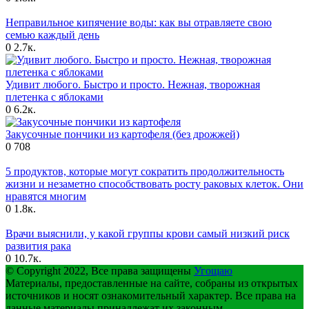
Неправильное кипячение воды: как вы отравляете свою
семью каждый день
0
2.7к.
Удивит любого. Быстро и просто. Нежная, творожная
плетенка с яблоками
0
6.2к.
Закусочные пончики из картофеля (без дрожжей)
0
708
5 продуктов, которые могут сократить продолжительность
жизни и незаметно способствовать росту раковых клеток. Они
нравятся многим
0
1.8к.
Врачи выяснили, у какой группы крови самый низкий риск
развития рака
0
10.7к.
© Copyright 2022, Все права защищены
Угощаю
Материалы, предоставленные на сайте, собраны из открытых
источников и носят ознакомительный характер. Все права на
данные материалы принадлежат их законным