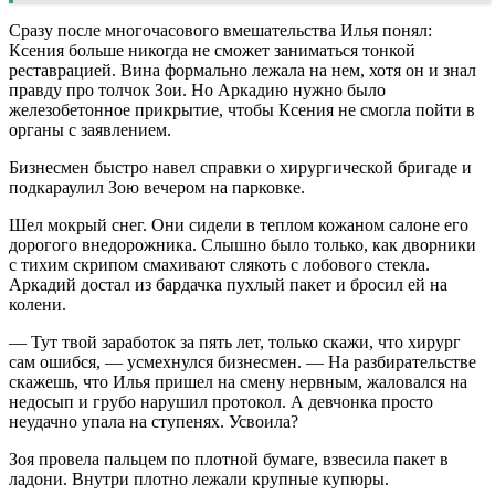
Сразу после многочасового вмешательства Илья понял:
Ксения больше никогда не сможет заниматься тонкой
реставрацией. Вина формально лежала на нем, хотя он и знал
правду про толчок Зои. Но Аркадию нужно было
железобетонное прикрытие, чтобы Ксения не смогла пойти в
органы с заявлением.
Бизнесмен быстро навел справки о хирургической бригаде и
подкараулил Зою вечером на парковке.
Шел мокрый снег. Они сидели в теплом кожаном салоне его
дорогого внедорожника. Слышно было только, как дворники
с тихим скрипом смахивают слякоть с лобового стекла.
Аркадий достал из бардачка пухлый пакет и бросил ей на
колени.
— Тут твой заработок за пять лет, только скажи, что хирург
сам ошибся, — усмехнулся бизнесмен. — На разбирательстве
скажешь, что Илья пришел на смену нервным, жаловался на
недосып и грубо нарушил протокол. А девчонка просто
неудачно упала на ступенях. Усвоила?
Зоя провела пальцем по плотной бумаге, взвесила пакет в
ладони. Внутри плотно лежали крупные купюры.