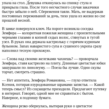
упала на стол. Девушка откинулась на спинку стула и
прикрыла глаза. После того несчастного случая заказчики
быстро забыли о ней. Сбережения таяли. Мать, не выдержав
постоянных переживаний за дочь, тихо ушла из жизни во сне
прошлой весной.
В замке повернулся ключ. На пороге возникла соседка
Земфира — колоритная пожилая женщина с пронзительными
черными глазами и копной седых волос, стянутых в тугой
узел. В руках она держала кастрюльку с горячим куриным
бульоном. Запах наваристого супа и сушеного укропа сразу
наполнил тесную прихожую.
— Снова над своими железками чахнешь? — проворчала
Земфира, ставя кастрюлю на плиту. Длинные цветастые юбки
зашуршали по линолеуму. — Поела бы лучше. Одни скулы
торчат, смотреть страшно.
— Нет аппетита, Земфира Романовна, — глухо ответила
Ксения, потирая изуродованные шрамами запястья. — Какой
теперь смысл? Из соцзащиты приходили. Предлагают путевку
в интернат. Говорят, одной мне не справиться с бытом.
Наверное, я подпишу бумаги.
Женщина резко обернулась, вытирая руки о цветастое