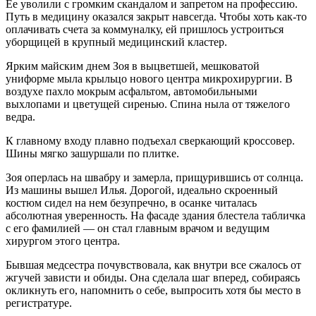
Ее уволили с громким скандалом и запретом на профессию.
Путь в медицину оказался закрыт навсегда. Чтобы хоть как-то
оплачивать счета за коммуналку, ей пришлось устроиться
уборщицей в крупный медицинский кластер.
Ярким майским днем Зоя в выцветшей, мешковатой
униформе мыла крыльцо нового центра микрохирургии. В
воздухе пахло мокрым асфальтом, автомобильными
выхлопами и цветущей сиренью. Спина ныла от тяжелого
ведра.
К главному входу плавно подъехал сверкающий кроссовер.
Шины мягко зашуршали по плитке.
Зоя оперлась на швабру и замерла, прищурившись от солнца.
Из машины вышел Илья. Дорогой, идеально скроенный
костюм сидел на нем безупречно, в осанке читалась
абсолютная уверенность. На фасаде здания блестела табличка
с его фамилией — он стал главным врачом и ведущим
хирургом этого центра.
Бывшая медсестра почувствовала, как внутри все сжалось от
жгучей зависти и обиды. Она сделала шаг вперед, собираясь
окликнуть его, напомнить о себе, выпросить хотя бы место в
регистратуре.