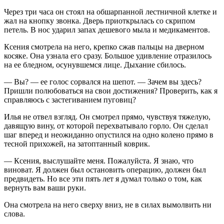
Через три часа он стоял на обшарпанной лестничной клетке и
жал на кнопку звонка. Дверь приоткрылась со скрипом
петель. В нос ударил запах дешевого мыла и медикаментов.
Ксения смотрела на него, крепко сжав пальцы на дверном
косяке. Она узнала его сразу. Большое удивление отразилось
на ее бледном, осунувшемся лице. Дыхание сбилось.
— Вы? — ее голос сорвался на шепот. — Зачем вы здесь?
Пришли полюбоваться на свои достижения? Проверить, как я
справляюсь с застегиванием пуговиц?
Илья не отвел взгляд. Он смотрел прямо, чувствуя тяжелую,
давящую вину, от которой перехватывало горло. Он сделал
шаг вперед и неожиданно опустился на одно колено прямо в
тесной прихожей, на затоптанный коврик.
— Ксения, выслушайте меня. Пожалуйста. Я знаю, что
виноват. Я должен был остановить операцию, должен был
предвидеть. Но все эти пять лет я думал только о том, как
вернуть вам ваши руки.
Она смотрела на него сверху вниз, не в силах вымолвить ни
слова.