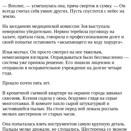
— Вполне, — усмехнулась она, пряча сверток в сумку. — Он
всегда считал себя умнее других. Пусть спустится с небес на
землю.
На заседаниях медицинской комиссии Зоя выступала
невероятно убедительно. Нервно теребила пуговицу на
халате, прятала глаза, говорила о профессиональном долге и
своей попытке остановить «засыпающего на ходу хирурга».
Илья молчал. Он просто смотрел на нее тяжелым,
немигающим взглядом. Оправдываться было бессмысленно —
система уже приняла решение. Его лишили лицензии и
отправили в исправительное учреждение на долгие четыре
года.
Прошло почти пять лет.
В крошечной съемной квартире на окраине города завывал
сквозняк. Ксения сидела у окна, бездумно глядя на серые
многоэтажки. В комнате пахло сырой штукатуркой и
застоявшейся пылью. На столе перед ней лежала россыпь
мелких шестеренок от старых часов.
Она попыталась взять инструментом самую крупную деталь.
Пальцы мелко дрожали, не слушались. Шестеренка со звоном