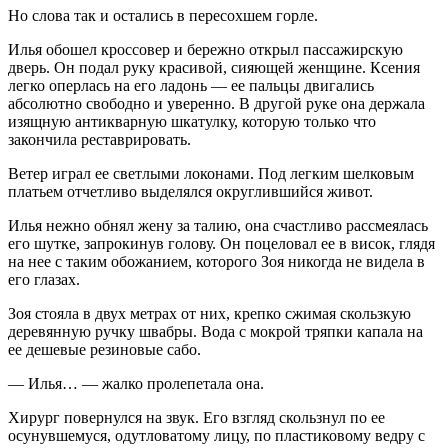
Но слова так и остались в пересохшем горле.
Илья обошел кроссовер и бережно открыл пассажирскую
дверь. Он подал руку красивой, сияющей женщине. Ксения
легко оперлась на его ладонь — ее пальцы двигались
абсолютно свободно и уверенно. В другой руке она держала
изящную антикварную шкатулку, которую только что
закончила реставрировать.
Ветер играл ее светлыми локонами. Под легким шелковым
платьем отчетливо выделялся округлившийся живот.
Илья нежно обнял жену за талию, она счастливо рассмеялась
его шутке, запрокинув голову. Он поцеловал ее в висок, глядя
на нее с таким обожанием, которого Зоя никогда не видела в
его глазах.
Зоя стояла в двух метрах от них, крепко сжимая скользкую
деревянную ручку швабры. Вода с мокрой тряпки капала на
ее дешевые резиновые сабо.
— Илья… — жалко пролепетала она.
Хирург повернулся на звук. Его взгляд скользнул по ее
осунувшемуся, одутловатому лицу, по пластиковому ведру с