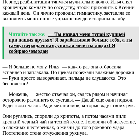
Период реабилитации тянулся мучительно долго. Илья снял
крошечную комнату по соседству, чтобы приходить к Ксении
каждый день. Он лично проводил гимнастику, заставлял ее
выполнять монотонные упражнения до испарины на лбу.
Читайте так же:
— Ты назвал меня тупой курицей
при наших друзьях! Я зарабатываю больше тебя, а ты
самоутверждаешься, унижая меня на людях! Я
собираю чемодан
— Я больше не могу, Илья, — как-то раз она отбросила
эспандер и заплакала. По щекам побежали влажные дорожки.
— Руки просто выворачивает, пальцы не слушаются. Это
бесполезно!
— Можешь, — жестко отвечал он, садясь рядом и начиная
осторожно разминать ее суставы. — Давай еще один подход.
Ради твоих часов. Ради механизмов, которые ждут твоих рук.
Они ругались, спорили до хрипоты, а потом часами пили
крепкий черный чай на тесной кухне. Говорили об искусстве,
о сложных шестеренках, о жизни до того рокового удара.
Постепенно стена отчуждения рухнула.