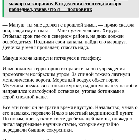
мажор на заправке. В отделении его отец-олигарх
побледнел, узнав что я — полковник
— Мануш, ты мне должен с прошлой зимы, — прямо сказала
она, глядя ему в глаза. — Мне нужен человек. Хирург.
Отбывал срок где-то в северном районе, на днях должен
освободиться. Подними свои каналы, найди его маршрут.
Девочка у меня пропадает, спасать надо.
Мануш молча кивнул и потянулся к телефону.
Илья покинул территорию исправительного учреждения
промозглым ноябрьским утром. За спиной тяжело лязгнули
металлические ворота. Морозный воздух обжег горло.
Мужчина поежился в тонкой куртке, надвинул шапку на лоб и
направился к автобусной остановке, утопая ботинками в
серой снежной каше.
Все эти годы он не тратил время впустую. Начальство, узнав о
его навыках, перевело Илью в местный медицинский пункт.
По ночам, при тусклом свете дребезжащей лампы, он жадно
читал зарубежные научные статьи, которые ему тайно
передавали бывшие сокурсники.