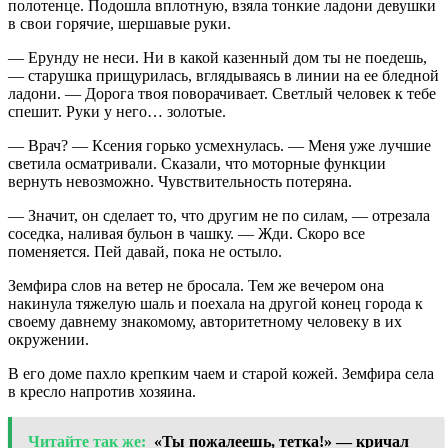
полотенце. Подошла вплотную, взяла тонкие ладони девушки
в свои горячие, шершавые руки.
— Ерунду не неси. Ни в какой казенный дом ты не поедешь,
— старушка прищурилась, вглядываясь в линии на ее бледной
ладони. — Дорога твоя поворачивает. Светлый человек к тебе
спешит. Руки у него… золотые.
— Врач? — Ксения горько усмехнулась. — Меня уже лучшие
светила осматривали. Сказали, что моторные функции
вернуть невозможно. Чувствительность потеряна.
— Значит, он сделает то, что другим не по силам, — отрезала
соседка, наливая бульон в чашку. — Жди. Скоро все
поменяется. Пей давай, пока не остыло.
Земфира слов на ветер не бросала. Тем же вечером она
накинула тяжелую шаль и поехала на другой конец города к
своему давнему знакомому, авторитетному человеку в их
окружении.
В его доме пахло крепким чаем и старой кожей. Земфира села
в кресло напротив хозяина.
Читайте так же:
«Ты пожалеешь, тетка!» — кричал