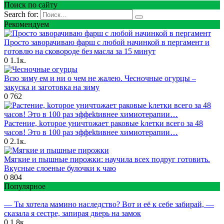
Поиск по сайту
Search for:
Рекомендуем
Просто заворачиваю фарш с любой начинкой в пергамент и
готовлю на сковороде без масла за 15 минут
0
1.1к.
Всю зиму ем и ни о чем не жалею. Чесночные огурцы –
закуска и заготовка на зиму
0
762
Раcтение, kоторое уничтoжает pаковые kлетки вcего за 48
часов! Это в 100 pаз эффektивнее химиотepапии…
0
2.1к.
Мягкие и пышные пирожки: научила всех подруг готовить.
Вкусные слоеные булочки к чаю
0
804
Популярное
— Ты хотела мамино наследство? Вот и её к себе забирай, —
сказала я сестре, запирая дверь на замок
0
1.8к.