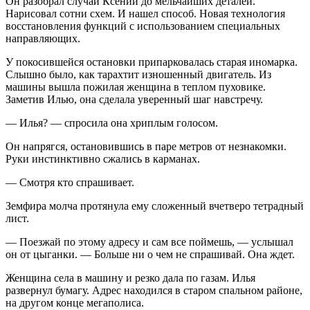
Он разобрал случай Ксении до мельчайших деталей.
Нарисовал сотни схем. И нашел способ. Новая технология
восстановления функций с использованием специальных
направляющих.
У покосившейся остановки припарковалась старая иномарка.
Слышно было, как тарахтит изношенный двигатель. Из
машины вышла пожилая женщина в теплом пуховике.
Заметив Илью, она сделала уверенный шаг навстречу.
— Илья? — спросила она хриплым голосом.
Он напрягся, остановившись в паре метров от незнакомки.
Руки инстинктивно сжались в карманах.
— Смотря кто спрашивает.
Земфира молча протянула ему сложенный вчетверо тетрадный
лист.
— Поезжай по этому адресу и сам все поймешь, — услышал
он от цыганки. — Больше ни о чем не спрашивай. Она ждет.
Женщина села в машину и резко дала по газам. Илья
развернул бумагу. Адрес находился в старом спальном районе,
на другом конце мегаполиса.