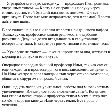
— Я разработал новую методику, — продолжал Илья ровным,
уверенным тоном. — Квоту на операцию я получу через
министерство, мой бывший наставник поможет. Он все
организует. Позвольте мне исправить то, что я сломал? Просто
дайте мне шанс.
В его голосе не было ни капли жалости или дешевого пафоса.
Только сухая, профессиональная решимость и глубокое
раскаяние. Девушка долго вглядывалась в его уставшие,
посеревшие глаза. В квартире громко тикали настенные часы.
— Хуже уже не станет, — наконец прошептала она, отступая в
коридор и пропуская его внутрь.
Операцию проводил бывший профессор Ильи, так как сам он
еще находился в процессе долгого восстановления лицензии.
Но Илья контролировал каждый этап через стекло смотровой,
общаясь с хирургом по громкой связи.
Одиннадцать часов изнурительной работы под многократным
увеличением. Ювелирное восстановление связей. Когда свет
над столом погас, старый профессор стянул маску, вытер пот
со лба и коротко кивнул Илье через стекло. Все прошло
успешно.