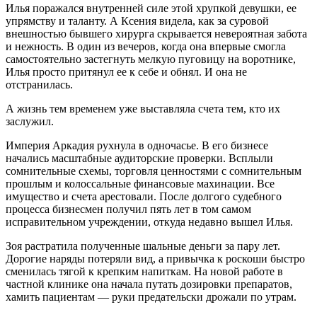
Илья поражался внутренней силе этой хрупкой девушки, ее
упрямству и таланту. А Ксения видела, как за суровой
внешностью бывшего хирурга скрывается невероятная забота
и нежность. В один из вечеров, когда она впервые смогла
самостоятельно застегнуть мелкую пуговицу на воротнике,
Илья просто притянул ее к себе и обнял. И она не
отстранилась.
А жизнь тем временем уже выставляла счета тем, кто их
заслужил.
Империя Аркадия рухнула в одночасье. В его бизнесе
начались масштабные аудиторские проверки. Всплыли
сомнительные схемы, торговля ценностями с сомнительным
прошлым и колоссальные финансовые махинации. Все
имущество и счета арестовали. После долгого судебного
процесса бизнесмен получил пять лет в том самом
исправительном учреждении, откуда недавно вышел Илья.
Зоя растратила полученные шальные деньги за пару лет.
Дорогие наряды потеряли вид, а привычка к роскоши быстро
сменилась тягой к крепким напиткам. На новой работе в
частной клинике она начала путать дозировки препаратов,
хамить пациентам — руки предательски дрожали по утрам.