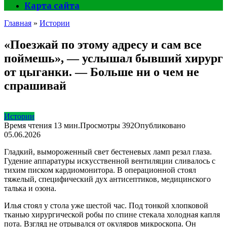
Карта сайта
Главная
»
Истории
«Поезжай по этому адресу и сам все
поймешь», — услышал бывший хирург
от цыганки. — Больше ни о чем не
спрашивай
Истории
Время чтения
13 мин.
Просмотры
392
Опубликовано
05.06.2026
Гладкий, вымороженный свет бестеневых ламп резал глаза.
Гудение аппаратуры искусственной вентиляции сливалось с
тихим писком кардиомонитора. В операционной стоял
тяжелый, специфический дух антисептиков, медицинского
талька и озона.
Илья стоял у стола уже шестой час. Под тонкой хлопковой
тканью хирургической робы по спине стекала холодная капля
пота. Взгляд не отрывался от окуляров микроскопа. Он