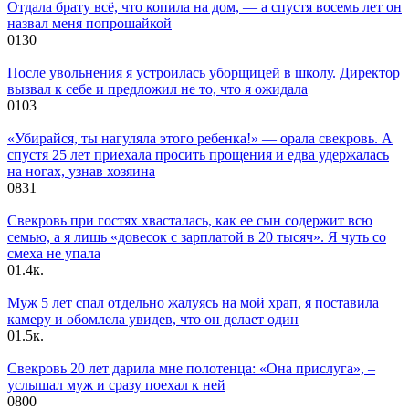
Отдала брату всё, что копила на дом, — а спустя восемь лет он
назвал меня попрошайкой
0
130
После увольнения я устроилась уборщицей в школу. Директор
вызвал к себе и предложил не то, что я ожидала
0
103
«Убирайся, ты нагуляла этого ребенка!» — орала свекровь. А
спустя 25 лет приехала просить прощения и едва удержалась
на ногах, узнав хозяина
0
831
Свекровь при гостях хвасталась, как ее сын содержит всю
семью, а я лишь «довесок с зарплатой в 20 тысяч». Я чуть со
смеха не упала
0
1.4к.
Муж 5 лет спал отдельно жалуясь на мой храп, я поставила
камеру и обомлела увидев, что он делает один
0
1.5к.
Свекровь 20 лет дарила мне полотенца: «Она прислуга», –
услышал муж и сразу поехал к ней
0
800