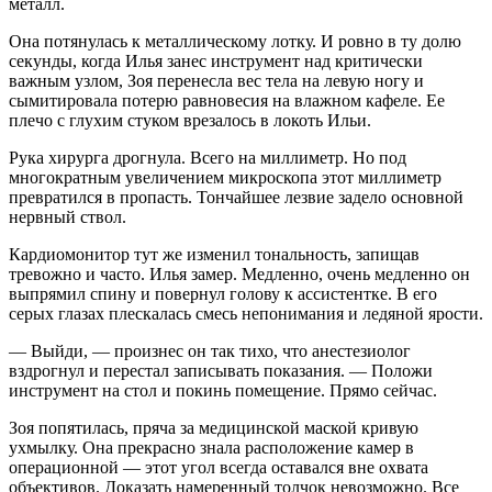
металл.
Она потянулась к металлическому лотку. И ровно в ту долю
секунды, когда Илья занес инструмент над критически
важным узлом, Зоя перенесла вес тела на левую ногу и
сымитировала потерю равновесия на влажном кафеле. Ее
плечо с глухим стуком врезалось в локоть Ильи.
Рука хирурга дрогнула. Всего на миллиметр. Но под
многократным увеличением микроскопа этот миллиметр
превратился в пропасть. Тончайшее лезвие задело основной
нервный ствол.
Кардиомонитор тут же изменил тональность, запищав
тревожно и часто. Илья замер. Медленно, очень медленно он
выпрямил спину и повернул голову к ассистентке. В его
серых глазах плескалась смесь непонимания и ледяной ярости.
— Выйди, — произнес он так тихо, что анестезиолог
вздрогнул и перестал записывать показания. — Положи
инструмент на стол и покинь помещение. Прямо сейчас.
Зоя попятилась, пряча за медицинской маской кривую
ухмылку. Она прекрасно знала расположение камер в
операционной — этот угол всегда оставался вне охвата
объективов. Доказать намеренный толчок невозможно. Все