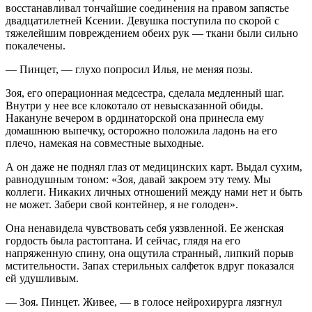
восстанавливал тончайшие соединения на правом запястье
двадцатилетней Ксении. Девушка поступила по скорой с
тяжелейшим повреждением обеих рук — ткани были сильно
покалечены.
— Пинцет, — глухо попросил Илья, не меняя позы.
Зоя, его операционная медсестра, сделала медленный шаг.
Внутри у нее все клокотало от невысказанной обиды.
Накануне вечером в ординаторской она принесла ему
домашнюю выпечку, осторожно положила ладонь на его
плечо, намекая на совместные выходные.
А он даже не поднял глаз от медицинских карт. Выдал сухим,
равнодушным тоном: «Зоя, давай закроем эту тему. Мы
коллеги. Никаких личных отношений между нами нет и быть
не может. Забери свой контейнер, я не голоден».
Она ненавидела чувствовать себя уязвленной. Ее женская
гордость была растоптана. И сейчас, глядя на его
напряженную спину, она ощутила странный, липкий порыв
мстительности. Запах стерильных салфеток вдруг показался
ей удушливым.
— Зоя. Пинцет. Живее, — в голосе нейрохирурга лязгнул