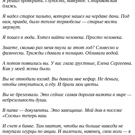
Я решил проверить. Глупость, наверное. Стариковская
блажь.
Я надел старое пальто, которое нашел на чердаке дачи. Под
ним, правда, было теплое термобелье — старые кости
мерзнут.
Я пошел в люди. Хотел найти человека. Просто человека.
Знаете, сколько раз меня пнули за этот год? Словесно и
физически. Трижды сдавали в полицию. Обливали водой.
А потом появились вы. У вас глаза грустные, Елена Сергеевна.
Как у моей жены были.
Вы не отводили взгляд. Вы давали мне кефир. Не деньги,
чтобы откупиться, а еду. И брали мои цветы.
Вы не брезговали. Это сейчас самая дорогая валюта в мире —
небрезгливость души.
В папке — документы. Это завещание. Мой дом в поселке
«Сосны» теперь ваш.
И счет в банке. Там хватит, чтобы вы больше никогда не
покупали огурцы по акции. И вылечили, наконец, свои ноги — я