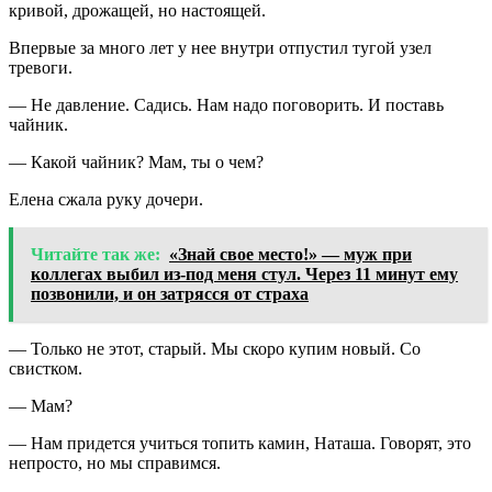
кривой, дрожащей, но настоящей.
Впервые за много лет у нее внутри отпустил тугой узел
тревоги.
— Не давление. Садись. Нам надо поговорить. И поставь
чайник.
— Какой чайник? Мам, ты о чем?
Елена сжала руку дочери.
Читайте так же:
«Знай свое место!» — муж при
коллегах выбил из-под меня стул. Через 11 минут ему
позвонили, и он затрясся от страха
— Только не этот, старый. Мы скоро купим новый. Со
свистком.
— Мам?
— Нам придется учиться топить камин, Наташа. Говорят, это
непросто, но мы справимся.