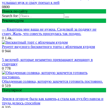
услышал муж и сразу поехал к ней
0
800
Поиск по сайту
Search for:
Рекомендуем
— Квартира мне ваша не нужна. Сиделкой за подачку не
стану. Жаль, что совесть проснулась так поздно.
0
1.4к.
Рецепт вкусного бисквитного торта с яблочным курдом
0
944
5 мелочей, которые незаметно превращают женщину в
старушку
0
778
Обалденная солянка, которую захочется готовить постоянно.
0
519
Популярное
Земля в огороде была как камень,а стала как пух:без навоза и
труда,делюсь способом
0
335