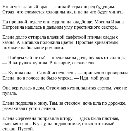
Но исчез главный враг — липкий страх перед будущим.
Страх, что сломается холодильник, и не на что будет чинить.
На прошлой неделе они ездили на кладбище. Могила Ивана
Петровича нашлась в дальнем углу престижного сектора.
Елена долго оттирала влажной салфеткой птичьи следы с
камня. А Наташка положила цветы. Простые хризантемы,
похожие на большие ромашки.
— Пойдем чай пить? — предложила дочь, щурясь от солнца.
— Я ватрушек купила. В пекарне, свежие еще.
— Купила она… Самой испечь лень, — привычно проворчала
Елена, но в голосе не было упрека. — Иди, мой руки.
Она вернулась в дом. Огромная кухня, залитая светом, уже не
пугала.
Елена подошла к окну. Там, за стеклом, дочь шла по дорожке,
размахивая пустой лейкой.
Елена Сергеевна поправила штору — здесь была плотная,
льняная ткань. В углу, на подоконнике, стоял тот самый
стакан. Пустой.