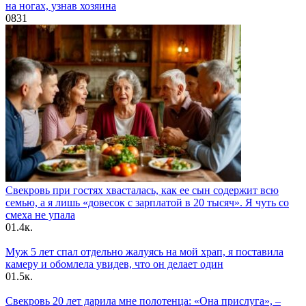
на ногах, узнав хозяина
0
831
Свекровь при гостях хвасталась, как ее сын содержит всю
семью, а я лишь «довесок с зарплатой в 20 тысяч». Я чуть со
смеха не упала
0
1.4к.
Муж 5 лет спал отдельно жалуясь на мой храп, я поставила
камеру и обомлела увидев, что он делает один
0
1.5к.
Свекровь 20 лет дарила мне полотенца: «Она прислуга», –