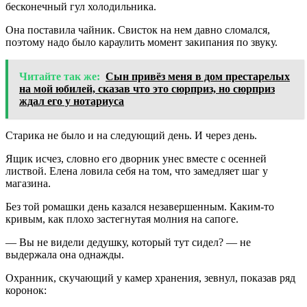
бесконечный гул холодильника.
Она поставила чайник. Свисток на нем давно сломался,
поэтому надо было караулить момент закипания по звуку.
Читайте так же:
Сын привёз меня в дом престарелых
на мой юбилей, сказав что это сюрприз, но сюрприз
ждал его у нотариуса
Старика не было и на следующий день. И через день.
Ящик исчез, словно его дворник унес вместе с осенней
листвой. Елена ловила себя на том, что замедляет шаг у
магазина.
Без той ромашки день казался незавершенным. Каким-то
кривым, как плохо застегнутая молния на сапоге.
— Вы не видели дедушку, который тут сидел? — не
выдержала она однажды.
Охранник, скучающий у камер хранения, зевнул, показав ряд
коронок: