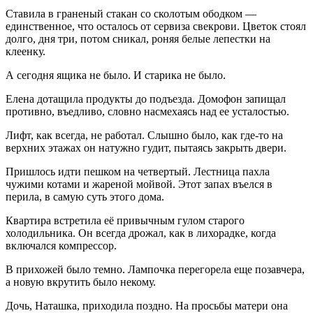
Ставила в граненый стакан со сколотым ободком —
единственное, что осталось от сервиза свекрови. Цветок стоял
долго, дня три, потом сникал, роняя белые лепестки на
клеенку.
А сегодня ящика не было. И старика не было.
Елена дотащила продукты до подъезда. Домофон запищал
противно, въедливо, словно насмехаясь над ее усталостью.
Лифт, как всегда, не работал. Слышно было, как где-то на
верхних этажах он натужно гудит, пытаясь закрыть двери.
Пришлось идти пешком на четвертый. Лестница пахла
чужими котами и жареной мойвой. Этот запах въелся в
перила, в самую суть этого дома.
Квартира встретила её привычным гулом старого
холодильника. Он всегда дрожал, как в лихорадке, когда
включался компрессор.
В прихожей было темно. Лампочка перегорела еще позавчера,
а новую вкрутить было некому.
Дочь, Наташка, приходила поздно. На просьбы матери она