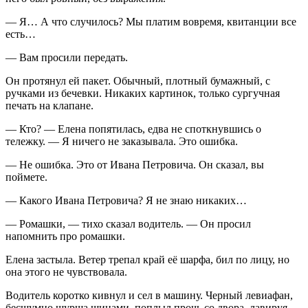
— Я… А что случилось? Мы платим вовремя, квитанции все
есть…
— Вам просили передать.
Он протянул ей пакет. Обычный, плотный бумажный, с
ручками из бечевки. Никаких картинок, только сургучная
печать на клапане.
— Кто? — Елена попятилась, едва не споткнувшись о
тележку. — Я ничего не заказывала. Это ошибка.
— Не ошибка. Это от Ивана Петровича. Он сказал, вы
поймете.
— Какого Ивана Петровича? Я не знаю никаких…
— Ромашки, — тихо сказал водитель. — Он просил
напомнить про ромашки.
Елена застыла. Ветер трепал край её шарфа, бил по лицу, но
она этого не чувствовала.
Водитель коротко кивнул и сел в машину. Черный левиафан,
бесшумно шурша шинами, поплыл прочь со двора, лавируя