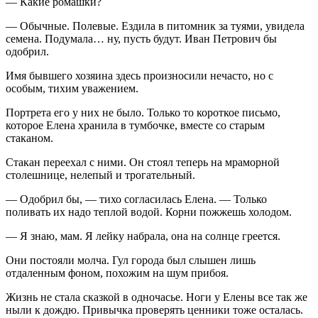
— Какие ромашки?
— Обычные. Полевые. Ездила в питомник за туями, увидела
семена. Подумала… ну, пусть будут. Иван Петрович бы
одобрил.
Имя бывшего хозяина здесь произносили нечасто, но с
особым, тихим уважением.
Портрета его у них не было. Только то короткое письмо,
которое Елена хранила в тумбочке, вместе со старым
стаканом.
Стакан переехал с ними. Он стоял теперь на мраморной
столешнице, нелепый и трогательный.
— Одобрил бы, — тихо согласилась Елена. — Только
поливать их надо теплой водой. Корни пожжешь холодом.
— Я знаю, мам. Я лейку набрала, она на солнце греется.
Они постояли молча. Гул города был слышен лишь
отдаленным фоном, похожим на шум прибоя.
Жизнь не стала сказкой в одночасье. Ноги у Елены все так же
ныли к дождю. Привычка проверять ценники тоже осталась.