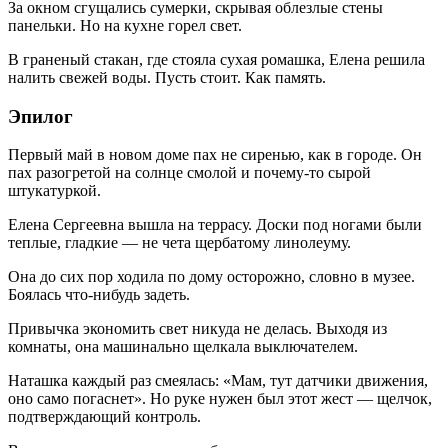
За окном сгущались сумерки, скрывая облезлые стены
панельки. Но на кухне горел свет.
В граненый стакан, где стояла сухая ромашка, Елена решила
налить свежей воды. Пусть стоит. Как память.
Эпилог
Первый май в новом доме пах не сиренью, как в городе. Он
пах разогретой на солнце смолой и почему-то сырой
штукатуркой.
Елена Сергеевна вышла на террасу. Доски под ногами были
теплые, гладкие — не чета щербатому линолеуму.
Она до сих пор ходила по дому осторожно, словно в музее.
Боялась что-нибудь задеть.
Привычка экономить свет никуда не делась. Выходя из
комнаты, она машинально щелкала выключателем.
Наташка каждый раз смеялась: «Мам, тут датчики движения,
оно само погаснет». Но руке нужен был этот жест — щелчок,
подтверждающий контроль.