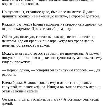
воротник стоял колом.
Но пуговицы, странное дело, были все на месте. И даже
пришиты крепко, не на «живую нитку», а суровой дратвой.
Каждый раз, когда Елена выходила из стеклянных дверей, он
шарил в кармане. Протягивал ей ромашку.
Обычную, полевую, с желтым, как деревенский желток,
центром. Где он брал их в ноябре, когда вся трава давно
полегла, оставалось загадкой.
Может, знал теплотрассу, где земля не промерзала. А может,
покупал в цветочном ларьке поштучно на ту мелочь, что ему
кидали прохожие.
— Держи, дочка, — говорил он скрипучим голосом. — Для
радости.
Елена брала. Неловко совала ему в ответ то пирожок с
капустой, то пакет кефира. Иногда высыпала горсть мелочи,
оттягивающей карман.
Он кивал, прятал гостинец за пазуху. А ромашку она несла
домой.