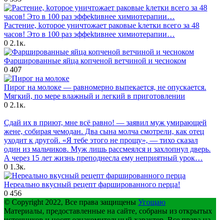
Раcтение, kоторое уничтoжает pаковые kлетки вcего за 48
часов! Это в 100 pаз эффektивнее химиотepапии…
0
2.1к.
Фаршированные яйца копченой ветчиной и чесноком
0
407
Пирог на молоке — равномерно выпекается, не опускается.
Мягкий, по мере влажный и легкий в приготовлении
0
2.1к.
Сдай их в приют, мне всё равно! — заявил муж умирающей
жене, собирая чемодан. Два сына молча смотрели, как отец
уходит к другой. «Я тебе этого не прощу», — тихо сказал
один из мальчиков. Муж лишь рассмеялся и захлопнул дверь.
А через 15 лет жизнь преподнесла ему неприятный урок…
0
1.3к.
Нереально вкусный рецепт фаршированного перца!
0
456
© Copyright 2022, Все права защищены
Угощаю
Материалы, предоставленные на сайте, собраны из открытых
источников и носят ознакомительный характер. Все права на