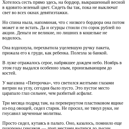
Хотелось сесть прямо здесь, на бордюр, выкрашенный весной
в ядовито-зеленый цвет. Сидеть бы так, пока не выключат
свет во всех окнах девятиэтажки.
Но спина ныла, напоминая, что с низкого бордюра она потом
может и не встать. Да и огурцы стоили сто сорок рублей по
акции. Деньги не великие, но лишних в кошельке не
водилось.
Она вздохнула, перехватила уцелевшую ручку пакета,
прижала его к груди, как ребенка. Полезла за банкой.
В луже отражалось серое, набрякшее дождем небо. Ноябрь в
этом году выдался особенно злым, пронизывающим до
костей.
У магазина «Пятерочка», что светился желтыми глазами
витрин на углу, сегодня было пусто. Это пустое место
царапало глаз сильнее, чем разбитый асфальт.
Три месяца подряд там, на перевернутом пластиковом ящике
из-под овощей, сидел старик. Не просил, не тянул руки, не
гнусавил заученные молитвы.
Просто сидел, кутаясь в пальто. Оно, казалось, помнило еще
похороны генсеков — драп местами вытерся до лысин,