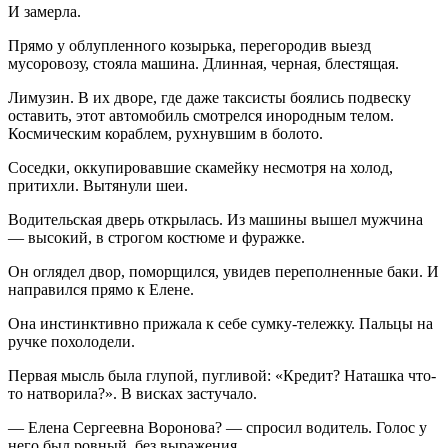
И замерла.
Прямо у облупленного козырька, перегородив выезд
мусоровозу, стояла машина. Длинная, черная, блестящая.
Лимузин. В их дворе, где даже таксисты боялись подвеску
оставить, этот автомобиль смотрелся инородным телом.
Космическим кораблем, рухнувшим в болото.
Соседки, оккупировавшие скамейку несмотря на холод,
притихли. Вытянули шеи.
Водительская дверь открылась. Из машины вышел мужчина
— высокий, в строгом костюме и фуражке.
Он оглядел двор, поморщился, увидев переполненные баки. И
направился прямо к Елене.
Она инстинктивно прижала к себе сумку-тележку. Пальцы на
ручке похолодели.
Первая мысль была глупой, пугливой: «Кредит? Наташка что-
то натворила?». В висках застучало.
— Елена Сергеевна Воронова? — спросил водитель. Голос у
него был ровный, без выражения.