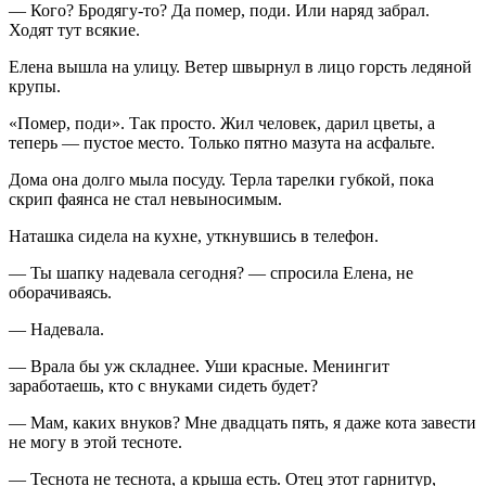
— Кого? Бродягу-то? Да помер, поди. Или наряд забрал.
Ходят тут всякие.
Елена вышла на улицу. Ветер швырнул в лицо горсть ледяной
крупы.
«Помер, поди». Так просто. Жил человек, дарил цветы, а
теперь — пустое место. Только пятно мазута на асфальте.
Дома она долго мыла посуду. Терла тарелки губкой, пока
скрип фаянса не стал невыносимым.
Наташка сидела на кухне, уткнувшись в телефон.
— Ты шапку надевала сегодня? — спросила Елена, не
оборачиваясь.
— Надевала.
— Врала бы уж складнее. Уши красные. Менингит
заработаешь, кто с внуками сидеть будет?
— Мам, каких внуков? Мне двадцать пять, я даже кота завести
не могу в этой тесноте.
— Теснота не теснота, а крыша есть. Отец этот гарнитур,