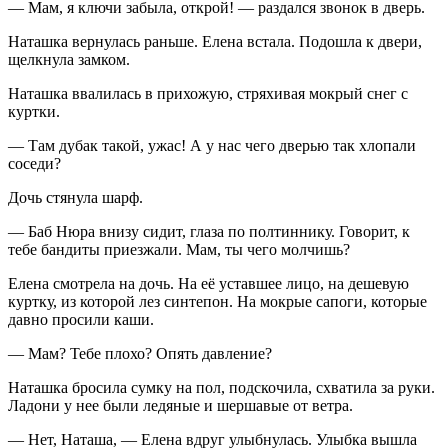
— Мам, я ключи забыла, открой! — раздался звонок в дверь.
Наташка вернулась раньше. Елена встала. Подошла к двери,
щелкнула замком.
Наташка ввалилась в прихожую, стряхивая мокрый снег с
куртки.
— Там дубак такой, ужас! А у нас чего дверью так хлопали
соседи?
Дочь стянула шарф.
— Баб Нюра внизу сидит, глаза по полтиннику. Говорит, к
тебе бандиты приезжали. Мам, ты чего молчишь?
Елена смотрела на дочь. На её уставшее лицо, на дешевую
куртку, из которой лез синтепон. На мокрые сапоги, которые
давно просили каши.
— Мам? Тебе плохо? Опять давление?
Наташка бросила сумку на пол, подскочила, схватила за руки.
Ладони у нее были ледяные и шершавые от ветра.
— Нет, Наташа, — Елена вдруг улыбнулась. Улыбка вышла