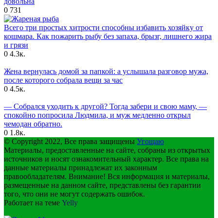
довольна
0
731
Всего три простых хитрости способны избавить хозяйку от
кошмара. Как пожарить рыбу без запаха, брызг, лишнего жира
и грязи
0
4.3к.
Жена вернулась домой за папкой: а услышала разговор мужа,
после которого собрала вещи за час
0
4.5к.
— Собрался уходить к другой? Тогда забери и свою маму, —
спокойно попросила Людмила, и муж медленно открыл
чемодан обратно.
0
1.8к.
© Copyright 2022, Все права защищены
Угощаю
Материалы, предоставленные на сайте, собраны из открытых
источников и носят ознакомительный характер. Все права на
данные материалы принадлежат их законным
правообладателям. Внимание! Вся информация и материалы,
размещенные на данном сайте, представлены без гарантии
того, что они не могут содержать ошибок.
Работает на теме
Yelly