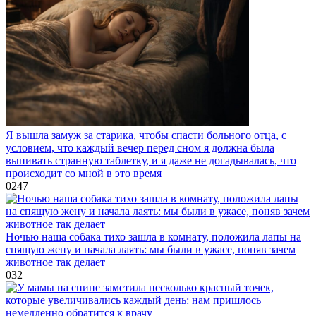
Я вышла замуж за старика, чтобы спасти больного отца, с
условием, что каждый вечер перед сном я должна была
выпивать странную таблетку, и я даже не догадывалась, что
происходит со мной в это время
0
247
Ночью наша собака тихо зашла в комнату, положила лапы на
спящую жену и начала лаять: мы были в ужасе, поняв зачем
животное так делает
0
32