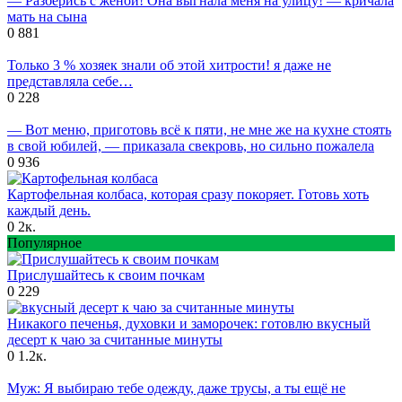
— Разберись с женой! Она выгнала меня на улицу! — кричала
мать на сына
0
881
Только 3 % хозяек знали об этой хитрости! я даже не
представляла себе…
0
228
— Вот меню, приготовь всё к пяти, не мне же на кухне стоять
в свой юбилей, — приказала свекровь, но сильно пожалела
0
936
Картофельная колбаса, которая сразу покоряет. Готовь хоть
каждый день.
0
2к.
Популярное
Прислушайтесь к своим почкам
0
229
Никакого печенья, духовки и заморочек: готовлю вкусный
десерт к чаю за считанные минуты
0
1.2к.
Муж: Я выбираю тебе одежду, даже трусы, а ты ещё не