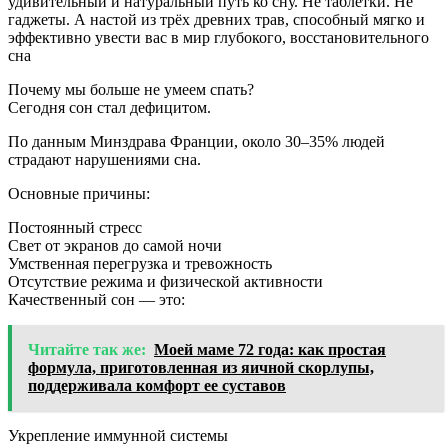
удивительный и натуральный путь ко сну. Не таблетки. Не
гаджеты. А настой из трёх древних трав, способный мягко и
эффективно увести вас в мир глубокого, восстановительного
сна
Почему мы больше не умеем спать?
Сегодня сон стал дефицитом.
По данным Минздрава Франции, около 30–35% людей
страдают нарушениями сна.
Основные причины:
Постоянный стресс
Свет от экранов до самой ночи
Умственная перегрузка и тревожность
Отсутствие режима и физической активности
Качественный сон — это:
Читайте так же:
Моей маме 72 года: как простая
формула, приготовленная из яичной скорлупы,
поддерживала комфорт ее суставов
Укрепление иммунной системы