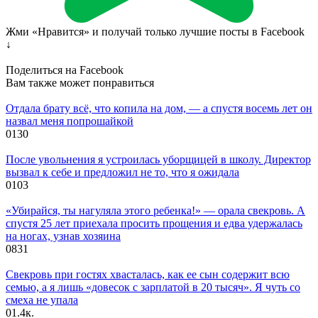
Жми «Нравится» и получай только лучшие посты в Facebook
↓
Поделиться на Facebook
Вам также может понравиться
Отдала брату всё, что копила на дом, — а спустя восемь лет он
назвал меня попрошайкой
0
130
После увольнения я устроилась уборщицей в школу. Директор
вызвал к себе и предложил не то, что я ожидала
0
103
«Убирайся, ты нагуляла этого ребенка!» — орала свекровь. А
спустя 25 лет приехала просить прощения и едва удержалась
на ногах, узнав хозяина
0
831
Свекровь при гостях хвасталась, как ее сын содержит всю
семью, а я лишь «довесок с зарплатой в 20 тысяч». Я чуть со
смеха не упала
0
1.4к.