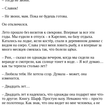
– Тогда не звони.
– Славик!
– Не звони, мам. Пока не будешь готова.
Он отключился.
Лето прошло без визитов к свекрови. Впервые за все эти
годы. Мы ездили в отпуск – в Карелию, на базу отдыха.
Катались на лодке, жгли костёр, спали в деревянном домике с
видом на озеро. Слава учил меня ловить рыбу, и я впервые за
много месяцев смеялась так, что болели щёки.
– Рин, – сказал он однажды вечером, когда мы сидели на
веранде и смотрели, как солнце тонет в воде. – Я всё думаю…
как ты терпела столько лет?
– Любила тебя. Не хотела ссор. Думала – может, она
изменится.
– Двадцать лет…
– Двадцать лет я надеялась, что однажды она подарит мне что-
то другое. Книгу. Шарф. Простую вазу. Неважно что – просто
не полотенца. Как знак, что она видит во мне человека, а не