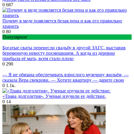
0
687
Почему в меде появляется белая пена и как его правильно
хранить
0
80
Популярное
Богатые сваты перенесли свадьбу в другой ЗАГС, выставив
беременную невесту посмешищем. А когда из деревни
прибыла её мать, всем стало плохо
0
290
— Я не обязана обеспечивать взрослого мужчину жильём, —
сказала Вера свекрови. — Хотите квартиру — дарите свою
0
1.1к.
«Трава долголетия». Ученые изучили ее действие.
0
14