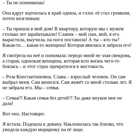
– Ты не понимаешь!
Она вдруг вцепилась в край одеяла, и голос её стал громким,
почти визгливым:
– Ты пришла в мой дом! В квартиру, которую мы с мужем
столько лет зарабатывали! Славик – мой сын, мой, я его
вырастила, выучила, на ноги поставила! А ты – кто ты?
Какая-то… какая-то женщина! Которая явилась и забрала его!
Я смотрела на неё и понимала: передо мной не злая свекровь,
а старая, одинокая женщина, которая всю жизнь чего-то
боялась – и этот страх превратился в жестокость.
– Роза Константиновна. Слава – взрослый человек. Он сам
выбрал меня. Сам женился. Сам живёт со мной столько лет. Я
не забрала его. Мы – семья.
– Семья?! Какая семья без детей?! Ты даже внуков мне не
дала!
Вот оно. Настоящее.
Я встала. Подошла к дивану. Наклонилась так близко, что
увидела каждую морщинку на её лице.