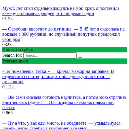
Муж 5 лет спал отдельно жалуясь на мой храп, я поставила
камеру и обомлела увидев, что он делает один
0
1.5к.
— Освободи квартиру до пятницы. — В 45 лет я оказалась на
вокзале с 300 рублями, но случайный попутчик предложил
свой дом
0
323
Поиск по сайту
Search for:
Рекомендуем
«Ты пожалеешь, тетка!» — кричал мажор на заправке. В
отделении его отец-олигарх побледнел, узнав что я —
полковник
0
1.2к.
— Вы сами сначала готовить научитесь, а потом мою стряпню
критиковать будете! — Оля осадила свекровь прямо при
гостях
0
663
— Ну а что, у вас еды много, не обеднеете, — ухмыльнулся
деверь, нагло сгребая в контейнер всё мясо