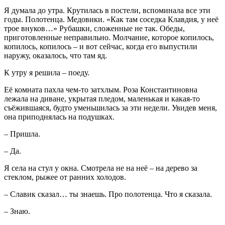
Я думала до утра. Крутилась в постели, вспоминала все эти
годы. Полотенца. Медовики. «Как там соседка Клавдия, у неё
трое внуков…» Рубашки, сложенные не так. Обеды,
приготовленные неправильно. Молчание, которое копилось,
копилось, копилось – и вот сейчас, когда его выпустили
наружу, оказалось, что там яд.
К утру я решила – поеду.
Её комната пахла чем-то затхлым. Роза Константиновна
лежала на диване, укрытая пледом, маленькая и какая-то
съёжившаяся, будто уменьшилась за эти недели. Увидев меня,
она приподнялась на подушках.
– Пришла.
– Да.
Я села на стул у окна. Смотрела не на неё – на дерево за
стеклом, рыжее от ранних холодов.
– Славик сказал… ты знаешь. Про полотенца. Что я сказала.
– Знаю.