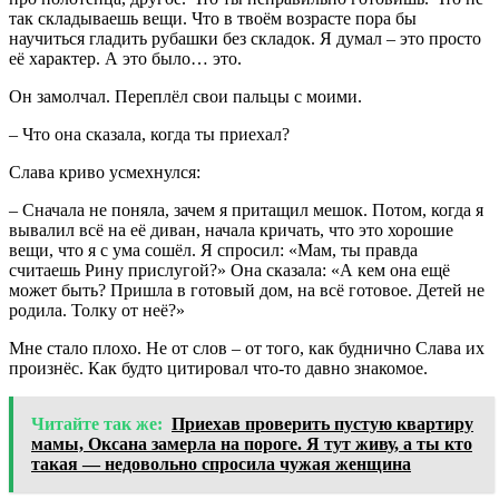
так складываешь вещи. Что в твоём возрасте пора бы
научиться гладить рубашки без складок. Я думал – это просто
её характер. А это было… это.
Он замолчал. Переплёл свои пальцы с моими.
– Что она сказала, когда ты приехал?
Слава криво усмехнулся:
– Сначала не поняла, зачем я притащил мешок. Потом, когда я
вывалил всё на её диван, начала кричать, что это хорошие
вещи, что я с ума сошёл. Я спросил: «Мам, ты правда
считаешь Рину прислугой?» Она сказала: «А кем она ещё
может быть? Пришла в готовый дом, на всё готовое. Детей не
родила. Толку от неё?»
Мне стало плохо. Не от слов – от того, как буднично Слава их
произнёс. Как будто цитировал что-то давно знакомое.
Читайте так же:
Приехав проверить пустую квартиру
мамы, Оксана замерла на пороге. Я тут живу, а ты кто
такая — недовольно спросила чужая женщина