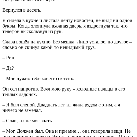
Вернулся в десять.
Я сидела в кухне и листала ленту новостей, не видя ни одной
буквы. Когда хлопнула входная дверь, я вздрогнула так, что
телефон выскользнул из рук.
Слава вошёл на кухню. Без мешка. Лицо усталое, но другое –
словно он скинул какой-то невидимый груз.
– Рин.
– Да?
– Мне нужно тебе кое-что сказать.
Он сел напротив. Взял мою руку – холодные пальцы в его
тёплых ладонях.
– Я был слепой. Двадцать лет ты жила рядом с этим, а я
ничего не замечал.
– Слав, ты не мог знать…
– Мог. Должен был. Она и при мне… она говорила вещи. Не
про полотенца, другое. Что ты неправильно готовишь. Что не