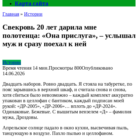
Карта сайта
Главная
»
Истории
Свекровь 20 лет дарила мне
полотенца: «Она прислуга», – услышал
муж и сразу поехал к ней
Истории
Время чтения
14 мин.
Просмотры
800
Опубликовано
14.06.2026
Двадцать наборов. Ровно двадцать. Я стояла на табуретке, по
пояс зарывшись в верхний шкаф, и считала снова и снова,
хотя сбиться было невозможно – каждый комплект аккуратно
упакован в целлофан с бантиком, каждый подписан моей
рукой: «ДР-2005», «ДР-2006»… вплоть до «ДР-2024».
Одинаковые. Бежевые. С вышитым вензелем «Д» – фамилия
мужа, Дроздовы.
Апрельское солнце падало в окно кухни, высвечивая пыль,
танцующую в воздухе. Пахло пылью и целлофаном.