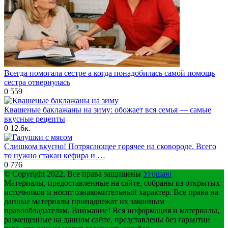
Всегда помогала сестре а когда понадобилась самой помощь
сестра отвернулась
0
559
Квашеные баклажаны на зиму: обожает вся семья — самые
вкусные рецепты
0
12.6к.
Слишком вкусно! Потрясающее горячее на сковороде. Всего
то нужно стакан кефира и …
0
776
© Copyright 2022, Все права защищены
Угощаю
Материалы, предоставленные на сайте, собраны из открытых
источников и носят ознакомительный характер. Все права на
данные материалы принадлежат их законным
правообладателям. Внимание! Вся информация и материалы,
размещенные на данном сайте, представлены без гарантии