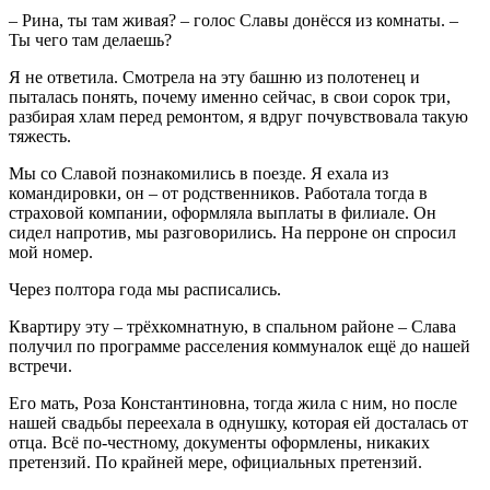
– Рина, ты там живая? – голос Славы донёсся из комнаты. –
Ты чего там делаешь?
Я не ответила. Смотрела на эту башню из полотенец и
пыталась понять, почему именно сейчас, в свои сорок три,
разбирая хлам перед ремонтом, я вдруг почувствовала такую
тяжесть.
Мы со Славой познакомились в поезде. Я ехала из
командировки, он – от родственников. Работала тогда в
страховой компании, оформляла выплаты в филиале. Он
сидел напротив, мы разговорились. На перроне он спросил
мой номер.
Через полтора года мы расписались.
Квартиру эту – трёхкомнатную, в спальном районе – Слава
получил по программе расселения коммуналок ещё до нашей
встречи.
Его мать, Роза Константиновна, тогда жила с ним, но после
нашей свадьбы переехала в однушку, которая ей досталась от
отца. Всё по-честному, документы оформлены, никаких
претензий. По крайней мере, официальных претензий.