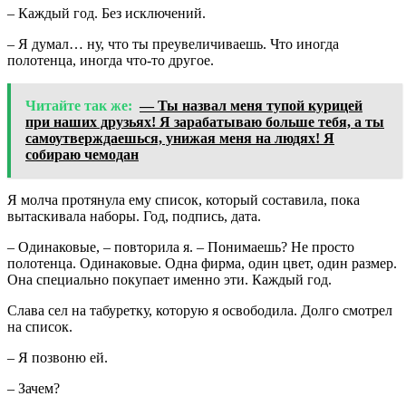
– Каждый год. Без исключений.
– Я думал… ну, что ты преувеличиваешь. Что иногда
полотенца, иногда что-то другое.
Читайте так же:
— Ты назвал меня тупой курицей
при наших друзьях! Я зарабатываю больше тебя, а ты
самоутверждаешься, унижая меня на людях! Я
собираю чемодан
Я молча протянула ему список, который составила, пока
вытаскивала наборы. Год, подпись, дата.
– Одинаковые, – повторила я. – Понимаешь? Не просто
полотенца. Одинаковые. Одна фирма, один цвет, один размер.
Она специально покупает именно эти. Каждый год.
Слава сел на табуретку, которую я освободила. Долго смотрел
на список.
– Я позвоню ей.
– Зачем?