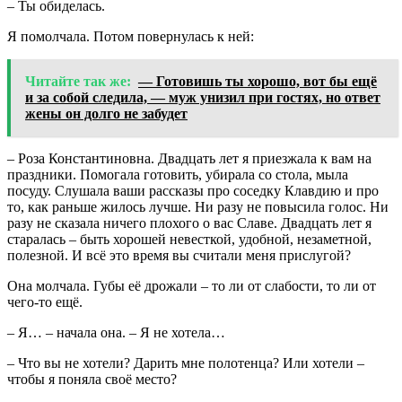
– Ты обиделась.
Я помолчала. Потом повернулась к ней:
Читайте так же:
— Готовишь ты хорошо, вот бы ещё
и за собой следила, — муж унизил при гостях, но ответ
жены он долго не забудет
– Роза Константиновна. Двадцать лет я приезжала к вам на
праздники. Помогала готовить, убирала со стола, мыла
посуду. Слушала ваши рассказы про соседку Клавдию и про
то, как раньше жилось лучше. Ни разу не повысила голос. Ни
разу не сказала ничего плохого о вас Славе. Двадцать лет я
старалась – быть хорошей невесткой, удобной, незаметной,
полезной. И всё это время вы считали меня прислугой?
Она молчала. Губы её дрожали – то ли от слабости, то ли от
чего-то ещё.
– Я… – начала она. – Я не хотела…
– Что вы не хотели? Дарить мне полотенца? Или хотели –
чтобы я поняла своё место?