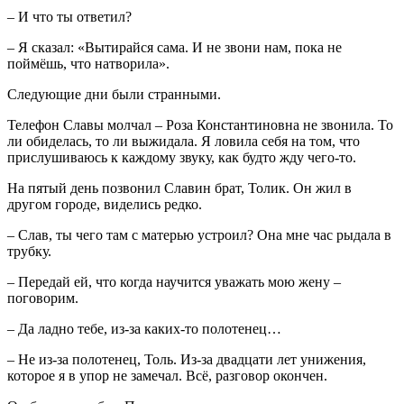
– И что ты ответил?
– Я сказал: «Вытирайся сама. И не звони нам, пока не
поймёшь, что натворила».
Следующие дни были странными.
Телефон Славы молчал – Роза Константиновна не звонила. То
ли обиделась, то ли выжидала. Я ловила себя на том, что
прислушиваюсь к каждому звуку, как будто жду чего-то.
На пятый день позвонил Славин брат, Толик. Он жил в
другом городе, виделись редко.
– Слав, ты чего там с матерью устроил? Она мне час рыдала в
трубку.
– Передай ей, что когда научится уважать мою жену –
поговорим.
– Да ладно тебе, из-за каких-то полотенец…
– Не из-за полотенец, Толь. Из-за двадцати лет унижения,
которое я в упор не замечал. Всё, разговор окончен.