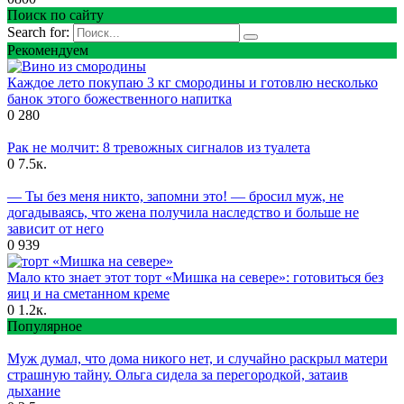
Поиск по сайту
Search for:
Рекомендуем
Каждое лето покупаю 3 кг смородины и готовлю несколько
банок этого божественного напитка
0
280
Рак не молчит: 8 тревожных сигналов из туалета
0
7.5к.
— Ты без меня никто, запомни это! — бросил муж, не
догадываясь, что жена получила наследство и больше не
зависит от него
0
939
Мало кто знает этот торт «Мишка на севере»: готовиться без
яиц и на сметанном креме
0
1.2к.
Популярное
Муж думал, что дома никого нет, и случайно раскрыл матери
страшную тайну. Ольга сидела за перегородкой, затаив
дыхание