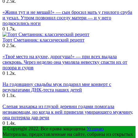
0
2.5к.
«Живи тут и не мешай!» — сын бросил мать у гнилого сруба
и уехал. Утром позвонил соседу матери — и у него
подкосились ноги
0
1.7к.
Торт Сметанник: классический рецепт
0
2.5к.
«Твоё место на кухне, дорогуша!» — при всех выдала
свекровь. Через неделю она умоляла невестку спасти их от
позора и судов
0
1.2к.
На годовщину свадьбы муж подарил мне конверт с
результатами ДНК-теста наших детей
0
1.1к.
Слепая знахарка из глухой деревни годами помогала
незнакомцам, но когда к ней привезли умирающего мужчину,
она потеряла дар речи
0
1.4к.
© Copyright 2022, Все права защищены
Угощаю
Материалы, предоставленные на сайте, собраны из открытых