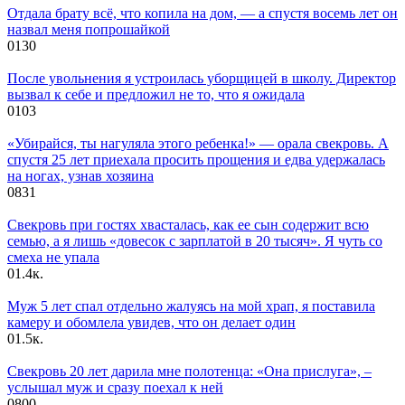
Отдала брату всё, что копила на дом, — а спустя восемь лет он
назвал меня попрошайкой
0
130
После увольнения я устроилась уборщицей в школу. Директор
вызвал к себе и предложил не то, что я ожидала
0
103
«Убирайся, ты нагуляла этого ребенка!» — орала свекровь. А
спустя 25 лет приехала просить прощения и едва удержалась
на ногах, узнав хозяина
0
831
Свекровь при гостях хвасталась, как ее сын содержит всю
семью, а я лишь «довесок с зарплатой в 20 тысяч». Я чуть со
смеха не упала
0
1.4к.
Муж 5 лет спал отдельно жалуясь на мой храп, я поставила
камеру и обомлела увидев, что он делает один
0
1.5к.
Свекровь 20 лет дарила мне полотенца: «Она прислуга», –
услышал муж и сразу поехал к ней
0
800