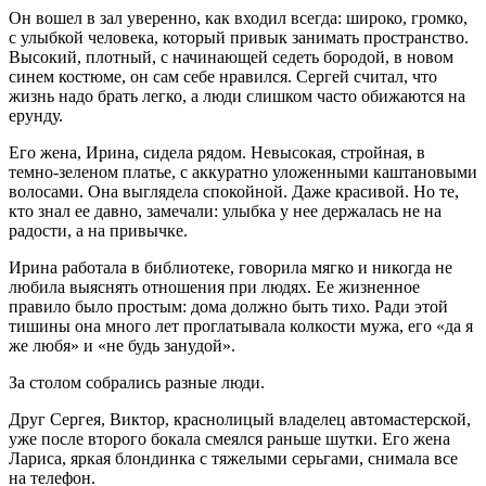
Он вошел в зал уверенно, как входил всегда: широко, громко,
с улыбкой человека, который привык занимать пространство.
Высокий, плотный, с начинающей седеть бородой, в новом
синем костюме, он сам себе нравился. Сергей считал, что
жизнь надо брать легко, а люди слишком часто обижаются на
ерунду.
Его жена, Ирина, сидела рядом. Невысокая, стройная, в
темно-зеленом платье, с аккуратно уложенными каштановыми
волосами. Она выглядела спокойной. Даже красивой. Но те,
кто знал ее давно, замечали: улыбка у нее держалась не на
радости, а на привычке.
Ирина работала в библиотеке, говорила мягко и никогда не
любила выяснять отношения при людях. Ее жизненное
правило было простым: дома должно быть тихо. Ради этой
тишины она много лет проглатывала колкости мужа, его «да я
же любя» и «не будь занудой».
За столом собрались разные люди.
Друг Сергея, Виктор, краснолицый владелец автомастерской,
уже после второго бокала смеялся раньше шутки. Его жена
Лариса, яркая блондинка с тяжелыми серьгами, снимала все
на телефон.