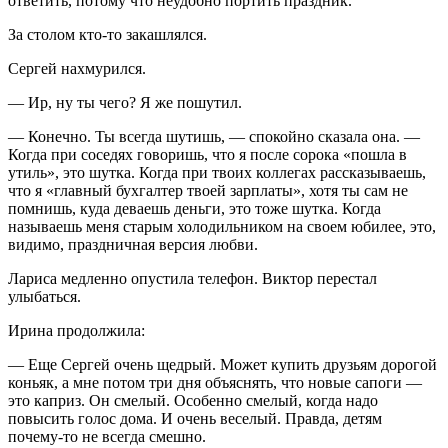
ответить, потому что неудобно портить праздник.
За столом кто-то закашлялся.
Сергей нахмурился.
— Ир, ну ты чего? Я же пошутил.
— Конечно. Ты всегда шутишь, — спокойно сказала она. —
Когда при соседях говоришь, что я после сорока «пошла в
утиль», это шутка. Когда при твоих коллегах рассказываешь,
что я «главный бухгалтер твоей зарплаты», хотя ты сам не
помнишь, куда деваешь деньги, это тоже шутка. Когда
называешь меня старым холодильником на своем юбилее, это,
видимо, праздничная версия любви.
Лариса медленно опустила телефон. Виктор перестал
улыбаться.
Ирина продолжила:
— Еще Сергей очень щедрый. Может купить друзьям дорогой
коньяк, а мне потом три дня объяснять, что новые сапоги —
это каприз. Он смелый. Особенно смелый, когда надо
повысить голос дома. И очень веселый. Правда, детям
почему-то не всегда смешно.