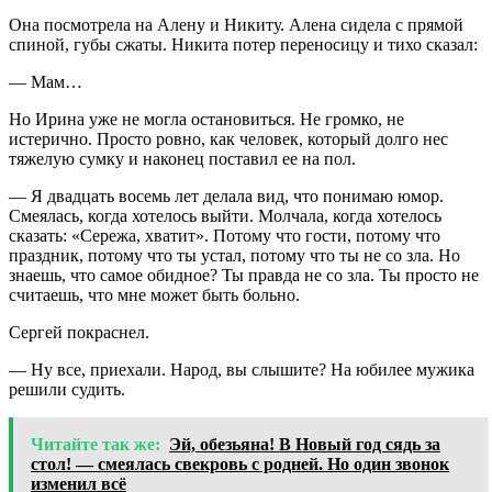
Она посмотрела на Алену и Никиту. Алена сидела с прямой
спиной, губы сжаты. Никита потер переносицу и тихо сказал:
— Мам…
Но Ирина уже не могла остановиться. Не громко, не
истерично. Просто ровно, как человек, который долго нес
тяжелую сумку и наконец поставил ее на пол.
— Я двадцать восемь лет делала вид, что понимаю юмор.
Смеялась, когда хотелось выйти. Молчала, когда хотелось
сказать: «Сережа, хватит». Потому что гости, потому что
праздник, потому что ты устал, потому что ты не со зла. Но
знаешь, что самое обидное? Ты правда не со зла. Ты просто не
считаешь, что мне может быть больно.
Сергей покраснел.
— Ну все, приехали. Народ, вы слышите? На юбилее мужика
решили судить.
Читайте так же:
Эй, обезьяна! В Новый год сядь за
стол! — смеялась свекровь с родней. Но один звонок
изменил всё