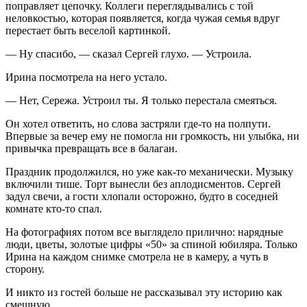
поправляет цепочку. Коллеги переглядывались с той
неловкостью, которая появляется, когда чужая семья вдруг
перестает быть веселой картинкой.
— Ну спасибо, — сказал Сергей глухо. — Устроила.
Ирина посмотрела на него устало.
— Нет, Сережа. Устроил ты. Я только перестала смеяться.
Он хотел ответить, но слова застряли где-то на полпути.
Впервые за вечер ему не помогла ни громкость, ни улыбка, ни
привычка превращать все в балаган.
Праздник продолжился, но уже как-то механически. Музыку
включили тише. Торт вынесли без аплодисментов. Сергей
задул свечи, а гости хлопали осторожно, будто в соседней
комнате кто-то спал.
На фотографиях потом все выглядело прилично: нарядные
люди, цветы, золотые цифры «50» за спиной юбиляра. Только
Ирина на каждом снимке смотрела не в камеру, а чуть в
сторону.
И никто из гостей больше не рассказывал эту историю как
смешную.