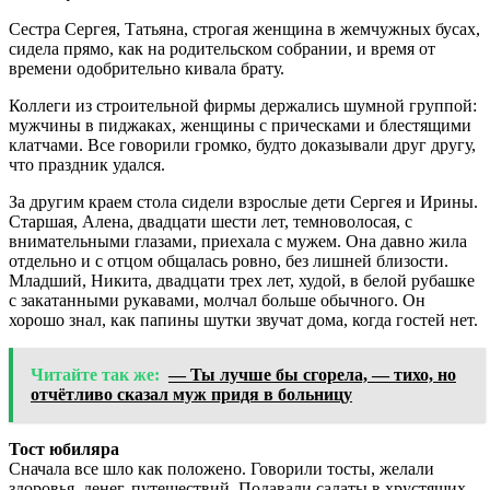
Сестра Сергея, Татьяна, строгая женщина в жемчужных бусах,
сидела прямо, как на родительском собрании, и время от
времени одобрительно кивала брату.
Коллеги из строительной фирмы держались шумной группой:
мужчины в пиджаках, женщины с прическами и блестящими
клатчами. Все говорили громко, будто доказывали друг другу,
что праздник удался.
За другим краем стола сидели взрослые дети Сергея и Ирины.
Старшая, Алена, двадцати шести лет, темноволосая, с
внимательными глазами, приехала с мужем. Она давно жила
отдельно и с отцом общалась ровно, без лишней близости.
Младший, Никита, двадцати трех лет, худой, в белой рубашке
с закатанными рукавами, молчал больше обычного. Он
хорошо знал, как папины шутки звучат дома, когда гостей нет.
Читайте так же:
— Ты лучше бы сгорела, — тихо, но
отчётливо сказал муж придя в больницу
Тост юбиляра
Сначала все шло как положено. Говорили тосты, желали
здоровья, денег, путешествий. Подавали салаты в хрустящих