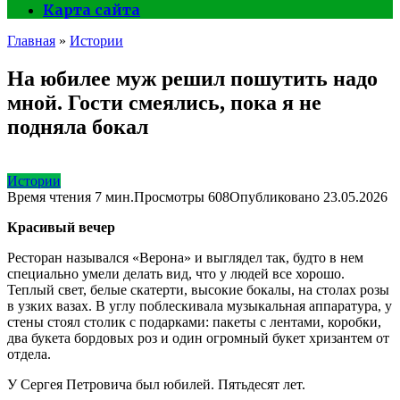
Карта сайта
Главная
»
Истории
На юбилее муж решил пошутить надо
мной. Гости смеялись, пока я не
подняла бокал
Истории
Время чтения
7 мин.
Просмотры
608
Опубликовано
23.05.2026
Красивый вечер
Ресторан назывался «Верона» и выглядел так, будто в нем
специально умели делать вид, что у людей все хорошо.
Теплый свет, белые скатерти, высокие бокалы, на столах розы
в узких вазах. В углу поблескивала музыкальная аппаратура, у
стены стоял столик с подарками: пакеты с лентами, коробки,
два букета бордовых роз и один огромный букет хризантем от
отдела.
У Сергея Петровича был юбилей. Пятьдесят лет.