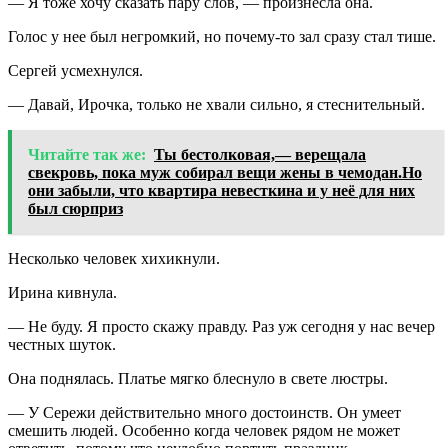
— Я тоже хочу сказать пару слов, — произнесла она.
Голос у нее был негромкий, но почему-то зал сразу стал тише.
Сергей усмехнулся.
— Давай, Ирочка, только не хвали сильно, я стеснительный.
Читайте так же:
Ты бестолковая,— верещала
свекровь, пока муж собирал вещи жены в чемодан.Но
они забыли, что квартира невесткина и у неё для них
был сюрприз
Несколько человек хихикнули.
Ирина кивнула.
— Не буду. Я просто скажу правду. Раз уж сегодня у нас вечер
честных шуток.
Она поднялась. Платье мягко блеснуло в свете люстры.
— У Сережи действительно много достоинств. Он умеет
смешить людей. Особенно когда человек рядом не может