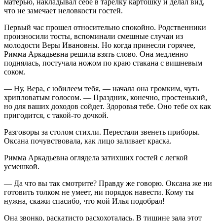
матерью, накладывал себе в тарелку картошку и делал вид,
что не замечает неловкости гостей.
Первый час прошел относительно спокойно. Родственники
произносили тосты, вспоминали смешные случаи из
молодости Веры Ивановны. Но когда принесли горячее,
Римма Аркадьевна решила взять слово. Она медленно
поднялась, постучала ножом по краю стакана с вишневым
соком.
— Ну, Вера, с юбилеем тебя, — начала она громким, чуть
хрипловатым голосом. — Праздник, конечно, простенький,
но для ваших доходов сойдет. Здоровья тебе. Оно тебе ох как
пригодится, с такой-то дочкой.
Разговоры за столом стихли. Перестали звенеть приборы.
Оксана почувствовала, как лицо заливает краска.
Римма Аркадьевна оглядела затихших гостей с легкой
усмешкой.
— Да что вы так смотрите? Правду же говорю. Оксана же ни
готовить толком не умеет, ни порядок навести. Кому ты
нужна, скажи спасибо, что мой Илья подобрал!
Она звонко, раскатисто расхохоталась. В тишине зала этот