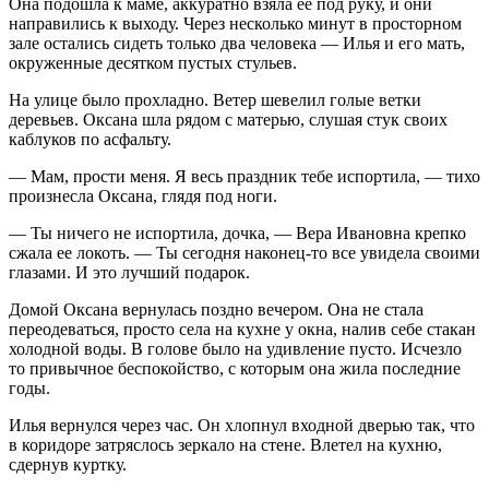
Она подошла к маме, аккуратно взяла ее под руку, и они
направились к выходу. Через несколько минут в просторном
зале остались сидеть только два человека — Илья и его мать,
окруженные десятком пустых стульев.
На улице было прохладно. Ветер шевелил голые ветки
деревьев. Оксана шла рядом с матерью, слушая стук своих
каблуков по асфальту.
— Мам, прости меня. Я весь праздник тебе испортила, — тихо
произнесла Оксана, глядя под ноги.
— Ты ничего не испортила, дочка, — Вера Ивановна крепко
сжала ее локоть. — Ты сегодня наконец-то все увидела своими
глазами. И это лучший подарок.
Домой Оксана вернулась поздно вечером. Она не стала
переодеваться, просто села на кухне у окна, налив себе стакан
холодной воды. В голове было на удивление пусто. Исчезло
то привычное беспокойство, с которым она жила последние
годы.
Илья вернулся через час. Он хлопнул входной дверью так, что
в коридоре затряслось зеркало на стене. Влетел на кухню,
сдернув куртку.