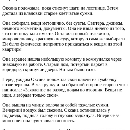
Оксана подождала, пока стихнут шаги на лестнице. Затем
достала из кладовки старые клетчатые сумки.
Она собирала вещи методично, без суеты. Свитера, джинсы,
немного косметики, документы. Она не взяла ничего из того,
что они покупали вместе. Оставила новый телевизор,
микроволновку, красивую посуду, которую сама же выбирала.
Ей было физически неприятно прикасаться к вещам из этой
квартиры.
Она заранее нашла небольшую комнату в коммуналке через
знакомую на работе. Старый дом, потертый паркет в
коридоре, скрипучие двери. Но там было тихо.
Перед уходом Оксана положила свои ключи на тумбочку
возле зеркала. Взяла ручку и на обратной стороне старого чека
написала: «Заявление на развод подам во вторник. Вещи не
ищи, я забрала только свои».
Она вышла на улицу, волоча за собой тяжелые сумки.
Вечерний воздух был свежим. Оксана остановилась у
подъезда, подняла голову и глубоко вздохнула. Впервые за
много лет она чувствовала легкость.