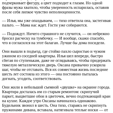
подчеркивает фигуру, а цвет подходит к глазам. Но одной
фразы мужа хватило, чтобы уверенность испарилась, оставив
после себя липкое чувство неполноценности.
— Илья, мы уже опаздываем, — тихо ответила она, застегивая
пальто. — Мама нас ждет. Гости уже собираются.
— Подождут. Ничего страшного не случится, — он небрежно
бросил расческу на тумбочку. — И вообще, скажи спасибо,
что я согласился на этот балаган. Лучше бы дома посидели.
Они вышли в подъезд, где стойко пахло сыростью и чужим
ужином из соседней квартиры. Илья шел впереди, быстро
сбегая по ступенькам, даже не оглядываясь, чтобы придержать
тяжелую металлическую дверь. Оксана привычно ускорила
шаг, чтобы не отставать. Вся их совместная жизнь последние
шесть лет состояла из этого — она постоянно пыталась
догнать, угодить, соответствовать.
Они жили в небольшой съемной «двушке» на окраине города.
Квартира досталась им со старым ремонтом: скрипучий
паркет, выцветшие обои в цветочек, вечно подтекающий кран
на кухне. Каждое утро Оксаны начиналось одинаково.
Будильник звонил в шесть. Она тихо, стараясь не скрипнуть
пружинами дивана, вставала, натягивала теплые носки — от