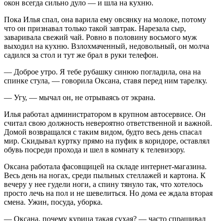
окон всегда сильно дуло — и шла на кухню.
Пока Илья спал, она варила ему овсянку на молоке, потому
что он признавал только такой завтрак. Нарезала сыр,
заваривала свежий чай. Ровно в половину восьмого муж
выходил на кухню. Взлохмаченный, недовольный, он молча
садился за стол и тут же брал в руки телефон.
— Доброе утро. Я тебе рубашку синюю погладила, она на
спинке стула, — говорила Оксана, ставя перед ним тарелку.
— Угу, — мычал он, не отрываясь от экрана.
Илья работал администратором в крупном автосервисе. Он
считал свою должность невероятно ответственной и важной.
Домой возвращался с таким видом, будто весь день спасал
мир. Скидывал куртку прямо на пуфик в коридоре, оставлял
обувь посреди прохода и шел в комнату к телевизору.
Оксана работала фасовщицей на складе интернет-магазина.
Весь день на ногах, среди пыльных стеллажей и картона. К
вечеру у нее гудели ноги, а спину тянуло так, что хотелось
просто лечь на пол и не шевелиться. Но дома ее ждала вторая
смена. Ужин, посуда, уборка.
— Оксана, почему курица такая сухая? — часто спрашивал