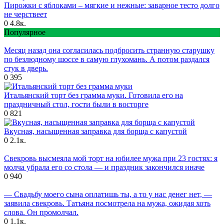
Пирожки с яблоками – мягкие и нежные: заварное тесто долго
не черствеет
0
4.8к.
Популярное
Месяц назад она согласилась подбросить странную старушку
по безлюдному шоссе в самую глухомань. А потом раздался
стук в дверь.
0
395
Итальянский торт без грамма муки. Готовила его на
праздничный стол, гости были в восторге
0
821
Вкусная, насыщенная заправка для борща с капустой
0
2.1к.
Свекровь высмеяла мой торт на юбилее мужа при 23 гостях: я
молча убрала его со стола — и праздник закончился иначе
0
940
— Свадьбу моего сына оплатишь ты, а то у нас денег нет, —
заявила свекровь. Татьяна посмотрела на мужа, ожидая хоть
слова. Он промолчал.
0
1.1к.