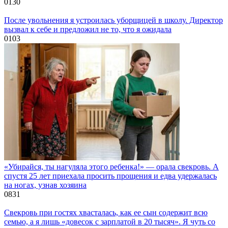
0
130
После увольнения я устроилась уборщицей в школу. Директор
вызвал к себе и предложил не то, что я ожидала
0
103
«Убирайся, ты нагуляла этого ребенка!» — орала свекровь. А
спустя 25 лет приехала просить прощения и едва удержалась
на ногах, узнав хозяина
0
831
Свекровь при гостях хвасталась, как ее сын содержит всю
семью, а я лишь «довесок с зарплатой в 20 тысяч». Я чуть со