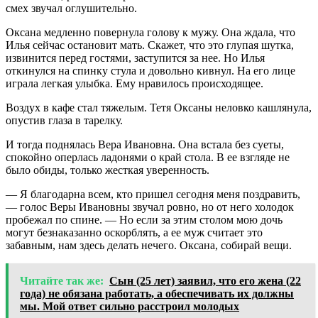
смех звучал оглушительно.
Оксана медленно повернула голову к мужу. Она ждала, что
Илья сейчас остановит мать. Скажет, что это глупая шутка,
извинится перед гостями, заступится за нее. Но Илья
откинулся на спинку стула и довольно кивнул. На его лице
играла легкая улыбка. Ему нравилось происходящее.
Воздух в кафе стал тяжелым. Тетя Оксаны неловко кашлянула,
опустив глаза в тарелку.
И тогда поднялась Вера Ивановна. Она встала без суеты,
спокойно оперлась ладонями о край стола. В ее взгляде не
было обиды, только жесткая уверенность.
— Я благодарна всем, кто пришел сегодня меня поздравить,
— голос Веры Ивановны звучал ровно, но от него холодок
пробежал по спине. — Но если за этим столом мою дочь
могут безнаказанно оскорблять, а ее муж считает это
забавным, нам здесь делать нечего. Оксана, собирай вещи.
Читайте так же:
Сын (25 лет) заявил, что его жена (22
года) не обязана работать, а обеспечивать их должны
мы. Мой ответ сильно расстроил молодых