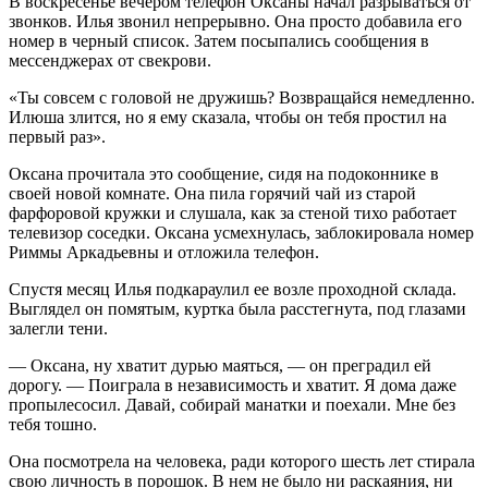
В воскресенье вечером телефон Оксаны начал разрываться от
звонков. Илья звонил непрерывно. Она просто добавила его
номер в черный список. Затем посыпались сообщения в
мессенджерах от свекрови.
«Ты совсем с головой не дружишь? Возвращайся немедленно.
Илюша злится, но я ему сказала, чтобы он тебя простил на
первый раз».
Оксана прочитала это сообщение, сидя на подоконнике в
своей новой комнате. Она пила горячий чай из старой
фарфоровой кружки и слушала, как за стеной тихо работает
телевизор соседки. Оксана усмехнулась, заблокировала номер
Риммы Аркадьевны и отложила телефон.
Спустя месяц Илья подкараулил ее возле проходной склада.
Выглядел он помятым, куртка была расстегнута, под глазами
залегли тени.
— Оксана, ну хватит дурью маяться, — он преградил ей
дорогу. — Поиграла в независимость и хватит. Я дома даже
пропылесосил. Давай, собирай манатки и поехали. Мне без
тебя тошно.
Она посмотрела на человека, ради которого шесть лет стирала
свою личность в порошок. В нем не было ни раскаяния, ни