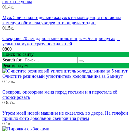
смеха не упала
0
1.4к.
Муж 5 лет спал отдельно жалуясь на мой храп, я поставила
камеру и обомлела увидев, что он делает один
0
1.5к.
Свекровь 20 лет дарила мне полотенца: «Она прислуга», –
услышал муж и сразу поехал к ней
0
800
Поиск по сайту
Search for:
Рекомендуем
Очистите резиновый уплотнитель холодильника за 5 минут
0
1.6к.
Свекровь опозорила меня перед гостями и я перестала её
спонсировать
0
6.7к.
Утром моей новой машины не оказалось во дворе. На телефон
пришло фото довольной свекрови за рулем
0
1к.