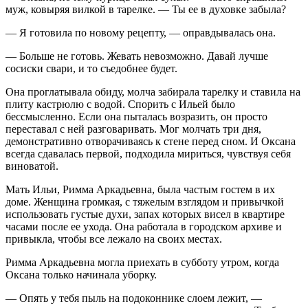
муж, ковыряя вилкой в тарелке. — Ты ее в духовке забыла?
— Я готовила по новому рецепту, — оправдывалась она.
— Больше не готовь. Жевать невозможно. Давай лучше
сосиски свари, и то съедобнее будет.
Она проглатывала обиду, молча забирала тарелку и ставила на
плиту кастрюлю с водой. Спорить с Ильей было
бессмысленно. Если она пыталась возразить, он просто
переставал с ней разговаривать. Мог молчать три дня,
демонстративно отворачиваясь к стене перед сном. И Оксана
всегда сдавалась первой, подходила мириться, чувствуя себя
виноватой.
Мать Ильи, Римма Аркадьевна, была частым гостем в их
доме. Женщина громкая, с тяжелым взглядом и привычкой
использовать густые духи, запах которых висел в квартире
часами после ее ухода. Она работала в городском архиве и
привыкла, чтобы все лежало на своих местах.
Римма Аркадьевна могла приехать в субботу утром, когда
Оксана только начинала уборку.
— Опять у тебя пыль на подоконнике слоем лежит, —