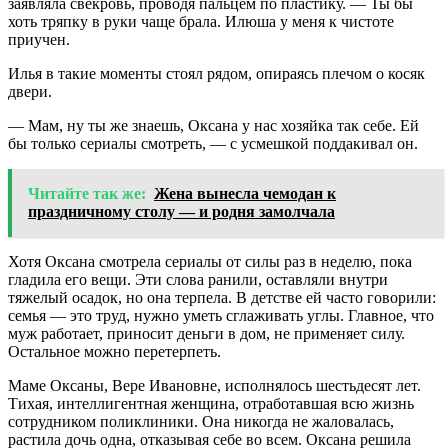
заявляла свекровь, проводя пальцем по пластику. — Ты бы
хоть тряпку в руки чаще брала. Илюша у меня к чистоте
приучен.
Илья в такие моменты стоял рядом, опираясь плечом о косяк
двери.
— Мам, ну ты же знаешь, Оксана у нас хозяйка так себе. Ей
бы только сериалы смотреть, — с усмешкой поддакивал он.
Читайте так же:
Жена вынесла чемодан к
праздничному столу — и родня замолчала
Хотя Оксана смотрела сериалы от силы раз в неделю, пока
гладила его вещи. Эти слова ранили, оставляли внутри
тяжелый осадок, но она терпела. В детстве ей часто говорили:
семья — это труд, нужно уметь сглаживать углы. Главное, что
муж работает, приносит деньги в дом, не применяет силу.
Остальное можно перетерпеть.
Маме Оксаны, Вере Ивановне, исполнялось шестьдесят лет.
Тихая, интеллигентная женщина, отработавшая всю жизнь
сотрудником поликлиники. Она никогда не жаловалась,
растила дочь одна, отказывая себе во всем. Оксана решила