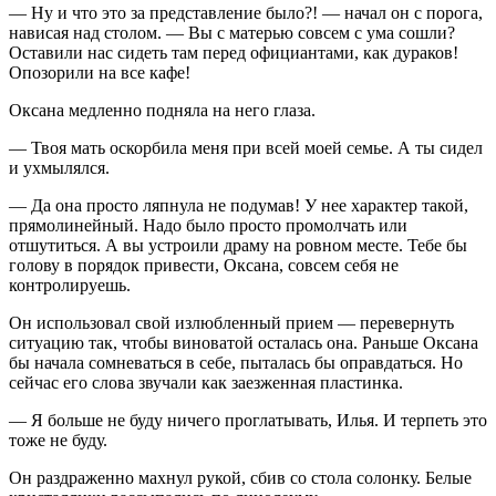
— Ну и что это за представление было?! — начал он с порога,
нависая над столом. — Вы с матерью совсем с ума сошли?
Оставили нас сидеть там перед официантами, как дураков!
Опозорили на все кафе!
Оксана медленно подняла на него глаза.
— Твоя мать оскорбила меня при всей моей семье. А ты сидел
и ухмылялся.
— Да она просто ляпнула не подумав! У нее характер такой,
прямолинейный. Надо было просто промолчать или
отшутиться. А вы устроили драму на ровном месте. Тебе бы
голову в порядок привести, Оксана, совсем себя не
контролируешь.
Он использовал свой излюбленный прием — перевернуть
ситуацию так, чтобы виноватой осталась она. Раньше Оксана
бы начала сомневаться в себе, пыталась бы оправдаться. Но
сейчас его слова звучали как заезженная пластинка.
— Я больше не буду ничего проглатывать, Илья. И терпеть это
тоже не буду.
Он раздраженно махнул рукой, сбив со стола солонку. Белые