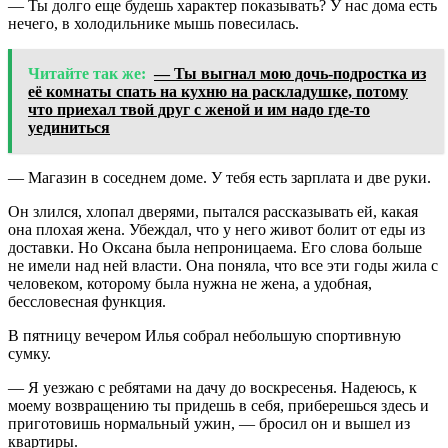
— Ты долго еще будешь характер показывать? У нас дома есть
нечего, в холодильнике мышь повесилась.
Читайте так же:
— Ты выгнал мою дочь-подростка из
её комнаты спать на кухню на раскладушке, потому
что приехал твой друг с женой и им надо где-то
уединиться
— Магазин в соседнем доме. У тебя есть зарплата и две руки.
Он злился, хлопал дверями, пытался рассказывать ей, какая
она плохая жена. Убеждал, что у него живот болит от еды из
доставки. Но Оксана была непроницаема. Его слова больше
не имели над ней власти. Она поняла, что все эти годы жила с
человеком, которому была нужна не жена, а удобная,
бессловесная функция.
В пятницу вечером Илья собрал небольшую спортивную
сумку.
— Я уезжаю с ребятами на дачу до воскресенья. Надеюсь, к
моему возвращению ты придешь в себя, приберешься здесь и
приготовишь нормальный ужин, — бросил он и вышел из
квартиры.