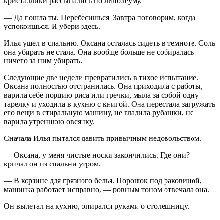
кристаллики рассыпались по линолеуму.
— Да пошла ты. Перебесишься. Завтра поговорим, когда
успокоишься. И убери здесь.
Илья ушел в спальню. Оксана осталась сидеть в темноте. Соль
она убирать не стала. Она вообще больше не собиралась
ничего за ним убирать.
Следующие две недели превратились в тихое испытание.
Оксана полностью отстранилась. Она приходила с работы,
варила себе порцию риса или гречки, мыла за собой одну
тарелку и уходила в кухню с книгой. Она перестала загружать
его вещи в стиральную машину, не гладила рубашки, не
варила утреннюю овсянку.
Сначала Илья пытался давить привычным недовольством.
— Оксана, у меня чистые носки закончились. Где они? —
кричал он из спальни утром.
— В корзине для грязного белья. Порошок под раковиной,
машинка работает исправно, — ровным тоном отвечала она.
Он вылетал на кухню, опирался руками о столешницу.