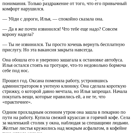
понимания. Только раздражение от того, что его привычный
комфорт нарушился.
— Уйди с дороги, Илья, — спокойно сказала она.
— Да я же почти извинился! Что тебе еще надо? Совсем
корону надела?
— Ты не извинился. Ты просто хочешь вернуть бесплатную
прислугу. Но эта вакансия закрыта навсегда.
Она обошла его и уверенно зашагала к остановке автобуса.
Илья остался стоять на тротуаре, что-то недовольно бормоча
себе под нос.
Прошел год. Оксана поменяла работу, устроившись
администратором в уютную клинику. Она сделала короткую
стрижку, о которой давно мечтала, но Илья запрещал. Начала
покупать вещи, которые нравились ей, а не те, что
«практичнее».
Одним прохладным осенним утром она зашла в пекарню по
пути на работу. Купила свежий круассан и горячий кофе. Села
за маленький столик у окна, наблюдая за спешащими людьми.
Желтые листья кружились над мокрым асфальтом, в кофейне