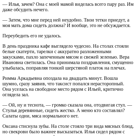
— Илья, зачем? Она с моей мамой виделась всего пару раз. Им
даже обсудить нечего.
— Затем, что мне перед ней неудобно. Твои тетки приедут, а
моя мать дома сидеть должна? И вообще, это не обсуждается.
Переубедить его не удалось.
В день праздника кафе выглядело чудесно. На столах стояли
белые скатерти, тарелки с аккуратно разложенными
закусками, пахло запеченным мясом и свежей зеленью. Вера
Ивановна светилась. Она принимала поздравления, смущенно
улыбалась, поправляя тонкий шерстяной платок на плечах.
Римма Аркадьевна опоздала на двадцать минут. Вошла
шумно, сразу заявив, что таксист попался нерасторопный.
Она уселась на свободное место рядом с Ильей, критично
оглядела зал.
— Ой, ну и теснота, — громко сказала она, отодвигая стул. —
Стулья деревянные, сидеть жестко. А меню кто составлял?
Салаты одни, мяса нормального нет.
Оксана стиснула зубы. На столе стояло три вида мясных блюд,
но свекрови было важнее высказаться. Илья сидел рядом с